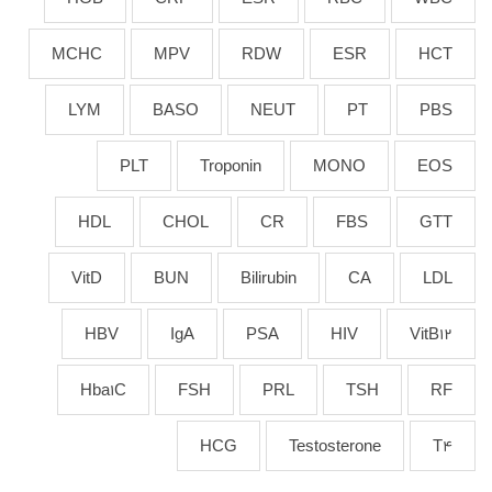
MCHC
MPV
RDW
ESR
HCT
LYM
BASO
NEUT
PT
PBS
PLT
Troponin
MONO
EOS
HDL
CHOL
CR
FBS
GTT
VitD
BUN
Bilirubin
CA
LDL
HBV
IgA
PSA
HIV
VitB12
Hba1C
FSH
PRL
TSH
RF
HCG
Testosterone
T4