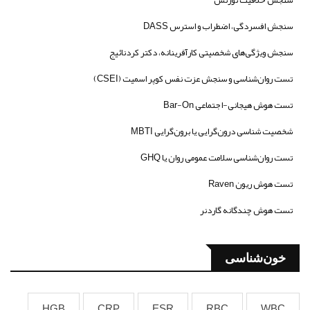
سنجش افسردگی، اضطراب و استرس DASS
سنجش ویژگی‌های شخصیتی کارآفرینانه، دکتر کردنائیج
تست روان‌شناسی و سنجش عزت نفس کوپر اسمیت (CSEI)
تست هوش هیجانی-اجتماعی Bar-On
شخصیت شناسی درون‌گرایی یا برون‌گرایی MBTI
تست روان‌شناسی سلامت عمومی روان یا GHQ
تست هوش ریون Raven
تست هوش چندگانه گاردنر
خون‌شناسی
HGB
CRP
ESR
RBC
WBC