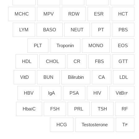
MCHC
MPV
RDW
ESR
HCT
LYM
BASO
NEUT
PT
PBS
PLT
Troponin
MONO
EOS
HDL
CHOL
CR
FBS
GTT
VitD
BUN
Bilirubin
CA
LDL
HBV
IgA
PSA
HIV
VitB12
Hba1C
FSH
PRL
TSH
RF
HCG
Testosterone
T4