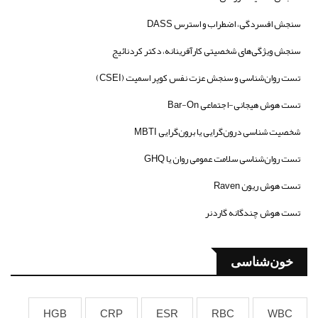
سنجش افسردگی، اضطراب و استرس DASS
سنجش ویژگی‌های شخصیتی کارآفرینانه، دکتر کردنائیج
تست روان‌شناسی و سنجش عزت نفس کوپر اسمیت (CSEI)
تست هوش هیجانی-اجتماعی Bar-On
شخصیت شناسی درون‌گرایی یا برون‌گرایی MBTI
تست روان‌شناسی سلامت عمومی روان یا GHQ
تست هوش ریون Raven
تست هوش چندگانه گاردنر
خون‌شناسی
HGB
CRP
ESR
RBC
WBC