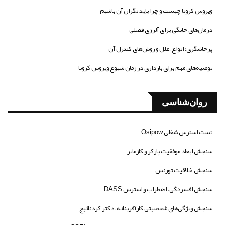
ویروس کرونا چیست و چرا باید نگران آن باشیم
درمان‌های خانگی برای آلرژی فصلی
پرخاشگری؛ انواع، علل و روش‌های کنترل آن
توصیه‌های مهم برای بارداری در زمان شیوع ویروس کرونا
روان‌شناسی
تست استرس شغلی Osipow
سنجش ابعاد موفقیت پارکر و کازمایر
سنجش خلاقیت تورنس
سنجش افسردگی، اضطراب و استرس DASS
سنجش ویژگی‌های شخصیتی کارآفرینانه، دکتر کردنائیج