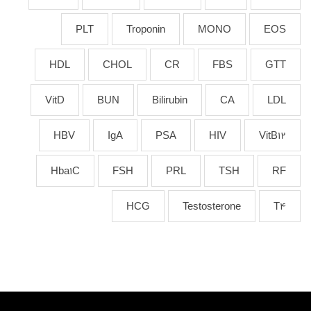
PLT
Troponin
MONO
EOS
HDL
CHOL
CR
FBS
GTT
VitD
BUN
Bilirubin
CA
LDL
HBV
IgA
PSA
HIV
VitB12
Hba1C
FSH
PRL
TSH
RF
HCG
Testosterone
T4