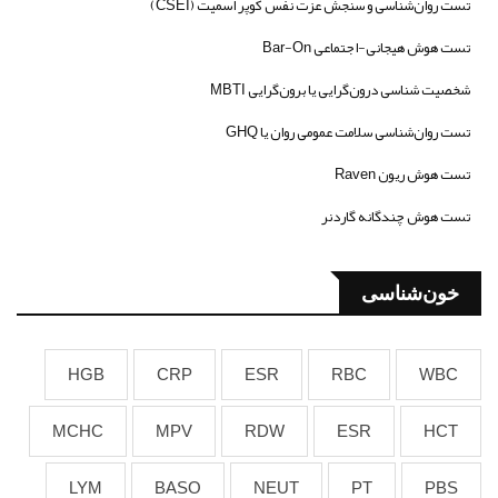
تست روان‌شناسی و سنجش عزت نفس کوپر اسمیت (CSEI)
تست هوش هیجانی-اجتماعی Bar-On
شخصیت شناسی درون‌گرایی یا برون‌گرایی MBTI
تست روان‌شناسی سلامت عمومی روان یا GHQ
تست هوش ریون Raven
تست هوش چندگانه گاردنر
خون‌شناسی
HGB
CRP
ESR
RBC
WBC
MCHC
MPV
RDW
ESR
HCT
LYM
BASO
NEUT
PT
PBS