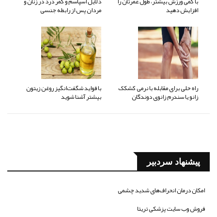
با کمی ورزش بیشتر، طول عمرتان را
دلایل اسپاسم و کمر درد در زنان و
افزایش دهید
مردان پس از رابطه جنسی
راه حلی برای مقابله با نرمی کشکک
با فواید شگفت‌انگیز روغن زیتون
زانو یا سندرم زانوی دوندگان
بیشتر آشنا شوید
پیشنهاد سردبیر
امکان درمان انحراف‌های شدید چشمی
فروش وب سایت پزشکی تریتا