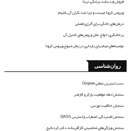
فروش وب سایت پزشکی تریتا
ویروس کرونا چیست و چرا باید نگران آن باشیم
درمان‌های خانگی برای آلرژی فصلی
پرخاشگری؛ انواع، علل و روش‌های کنترل آن
توصیه‌های مهم برای بارداری در زمان شیوع ویروس کرونا
روان‌شناسی
تست استرس شغلی Osipow
سنجش ابعاد موفقیت پارکر و کازمایر
سنجش خلاقیت تورنس
سنجش افسردگی، اضطراب و استرس DASS
سنجش ویژگی‌های شخصیتی کارآفرینانه، دکتر کردنائیج