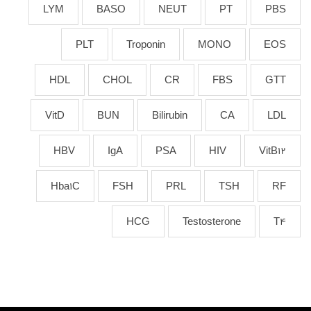
LYM
BASO
NEUT
PT
PBS
PLT
Troponin
MONO
EOS
HDL
CHOL
CR
FBS
GTT
VitD
BUN
Bilirubin
CA
LDL
HBV
IgA
PSA
HIV
VitB12
Hba1C
FSH
PRL
TSH
RF
HCG
Testosterone
T4