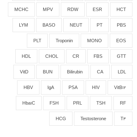
MCHC
MPV
RDW
ESR
HCT
LYM
BASO
NEUT
PT
PBS
PLT
Troponin
MONO
EOS
HDL
CHOL
CR
FBS
GTT
VitD
BUN
Bilirubin
CA
LDL
HBV
IgA
PSA
HIV
VitB12
Hba1C
FSH
PRL
TSH
RF
HCG
Testosterone
T4