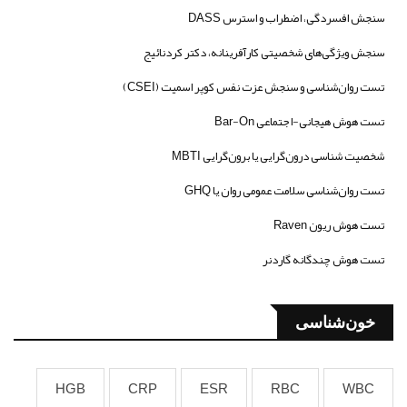
سنجش افسردگی، اضطراب و استرس DASS
سنجش ویژگی‌های شخصیتی کارآفرینانه، دکتر کردنائیج
تست روان‌شناسی و سنجش عزت نفس کوپر اسمیت (CSEI)
تست هوش هیجانی-اجتماعی Bar-On
شخصیت شناسی درون‌گرایی یا برون‌گرایی MBTI
تست روان‌شناسی سلامت عمومی روان یا GHQ
تست هوش ریون Raven
تست هوش چندگانه گاردنر
خون‌شناسی
HGB
CRP
ESR
RBC
WBC