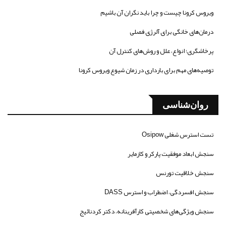
ویروس کرونا چیست و چرا باید نگران آن باشیم
درمان‌های خانگی برای آلرژی فصلی
پرخاشگری؛ انواع، علل و روش‌های کنترل آن
توصیه‌های مهم برای بارداری در زمان شیوع ویروس کرونا
روان‌شناسی
تست استرس شغلی Osipow
سنجش ابعاد موفقیت پارکر و کازمایر
سنجش خلاقیت تورنس
سنجش افسردگی، اضطراب و استرس DASS
سنجش ویژگی‌های شخصیتی کارآفرینانه، دکتر کردنائیج