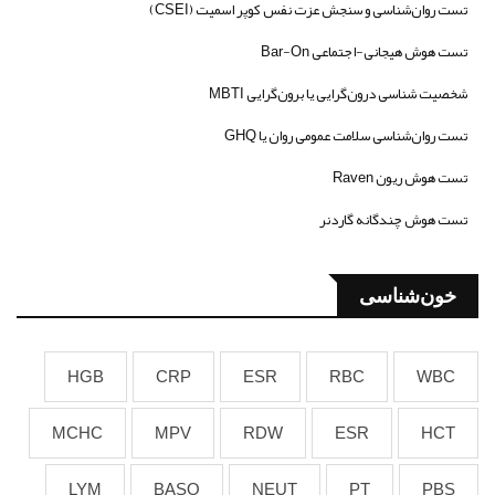
تست روان‌شناسی و سنجش عزت نفس کوپر اسمیت (CSEI)
تست هوش هیجانی-اجتماعی Bar-On
شخصیت شناسی درون‌گرایی یا برون‌گرایی MBTI
تست روان‌شناسی سلامت عمومی روان یا GHQ
تست هوش ریون Raven
تست هوش چندگانه گاردنر
خون‌شناسی
HGB
CRP
ESR
RBC
WBC
MCHC
MPV
RDW
ESR
HCT
LYM
BASO
NEUT
PT
PBS