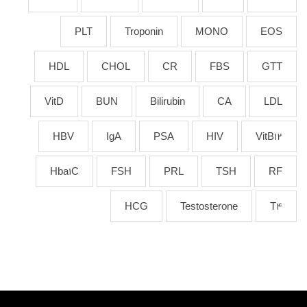
PLT
Troponin
MONO
EOS
HDL
CHOL
CR
FBS
GTT
VitD
BUN
Bilirubin
CA
LDL
HBV
IgA
PSA
HIV
VitB12
Hba1C
FSH
PRL
TSH
RF
HCG
Testosterone
T4