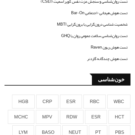
تست روان‌شناسی و سنجش عزت نفس کوپر اسمیت (CSEI)
تست هوش هیجانی-اجتماعی Bar-On
شخصیت شناسی درون‌گرایی یا برون‌گرایی MBTI
تست روان‌شناسی سلامت عمومی روان یا GHQ
تست هوش ریون Raven
تست هوش چندگانه گاردنر
خون‌شناسی
HGB
CRP
ESR
RBC
WBC
MCHC
MPV
RDW
ESR
HCT
LYM
BASO
NEUT
PT
PBS