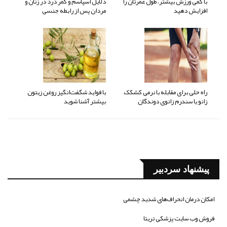
با کمی ورزش بیشتر، طول عمرتان را
دلایل اسپاسم و کمر درد در زنان و
افزایش دهید
مردان پس از رابطه جنسی
راه حلی برای مقابله با نرمی کشکک
با فواید شگفت‌انگیز روغن زیتون
زانو یا سندرم زانوی دوندگان
بیشتر آشنا شوید
پیشنهاد سردبیر
امکان درمان انحراف‌های شدید چشمی
فروش وب سایت پزشکی تریتا