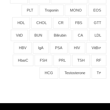
PLT
Troponin
MONO
EOS
HDL
CHOL
CR
FBS
GTT
VitD
BUN
Bilirubin
CA
LDL
HBV
IgA
PSA
HIV
VitB12
Hba1C
FSH
PRL
TSH
RF
HCG
Testosterone
T4