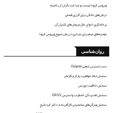
ویروس کرونا چیست و چرا باید نگران آن باشیم
درمان‌های خانگی برای آلرژی فصلی
پرخاشگری؛ انواع، علل و روش‌های کنترل آن
توصیه‌های مهم برای بارداری در زمان شیوع ویروس کرونا
روان‌شناسی
تست استرس شغلی Osipow
سنجش ابعاد موفقیت پارکر و کازمایر
سنجش خلاقیت تورنس
سنجش افسردگی، اضطراب و استرس DASS
سنجش ویژگی‌های شخصیتی کارآفرینانه، دکتر کردنائیج