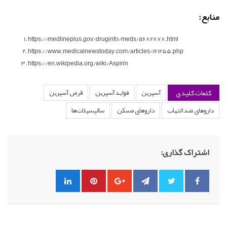
منابع:
https://medlineplus.gov/druginfo/meds/a682878.html
https://www.medicalnewstoday.com/articles/161255.php
https://en.wikipedia.org/wiki/Aspirin
کلمات کلیدی
آسپرین
فواید آسپرین
قرص آسپرین
داروهای ضد التهاب
داروهای مسکن
سالیسیلات‌ها
اشتراک گذاری: