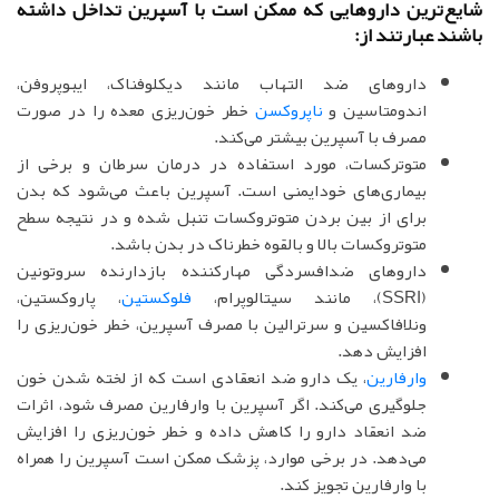
شایع‌ترین داروهایی که ممکن است با آسپرین تداخل داشته
باشند عبارتند از:
داروهای ضد التهاب مانند دیکلوفناک، ایبوپروفن،
اندومتاسین و
ناپروکسن
خطر خون‌ریزی معده را در صورت
مصرف با آسپرین بیشتر می‌کند.
متوترکسات، مورد استفاده در درمان سرطان و برخی از
بیماری‌های خودایمنی است. آسپرین باعث می‌شود که بدن
برای از بین بردن متوتروکسات تنبل شده و در نتیجه سطح
متوتروکسات بالا و بالقوه خطرناک در بدن باشد.
داروهای ضدافسردگی مهارکننده بازدارنده سروتونین
(SSRI)، مانند سیتالوپرام،
فلوکستین
، پاروکستین،
ونلافاکسین و سرترالین با مصرف آسپرین، خطر خون‌ریزی را
افزایش دهد.
وارفارین
، یک دارو ضد انعقادی است که از لخته شدن خون
جلوگیری می‌کند. اگر آسپرین با وارفارین مصرف شود، اثرات
ضد انعقاد دارو را کاهش داده و خطر خون‌ریزی را افزایش
می‌دهد. در برخی موارد، پزشک ممکن است آسپرین را همراه
با وارفارین تجویز کند.