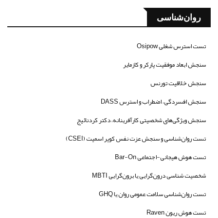
روان‌شناسی
تست استرس شغلی Osipow
سنجش ابعاد موفقیت پارکر و کازمایر
سنجش خلاقیت تورنس
سنجش افسردگی، اضطراب و استرس DASS
سنجش ویژگی‌های شخصیتی کارآفرینانه، دکتر کردنائیج
تست روان‌شناسی و سنجش عزت نفس کوپر اسمیت (CSEI)
تست هوش هیجانی-اجتماعی Bar-On
شخصیت شناسی درون‌گرایی یا برون‌گرایی MBTI
تست روان‌شناسی سلامت عمومی روان یا GHQ
تست هوش ریون Raven