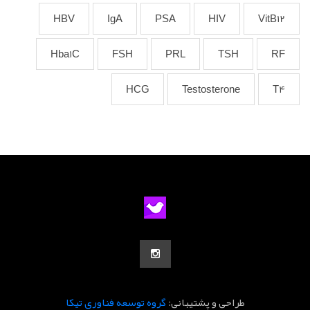
HBV
IgA
PSA
HIV
VitB12
Hba1C
FSH
PRL
TSH
RF
HCG
Testosterone
T4
طراحی و پشتیبانی:
گروه توسعه فناوری تیکا