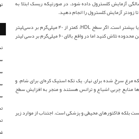
یشنهاد انجمن قلب آمریکا، بهتر است که در 20 سالگی آزمایش کلسترول داده شود. در صورتیکه ریسک ابتلا به
تو
تا زودتر آزمایش کلسترول را انجام دهید.
سطح ایده‌آل HDL در خون، 60 میلی‌گرم بر دسی‌لیتر یا بیشتر است. اگر سطح HDL، کمتر از 40 میلی‌گرم بر دسی‌لیتر
باشد، پایین است. بنابراین شاید برای حفظ HDL در این محدوده تلاش کنید اما در واقع بالای 60 میلی‌گرم بر دسی لیتر
تس
سن
سن
که مرغ سرخ شده برای نهار، یک تکه استیک کره‌ای برای شام، و
سن
‌ها منابع چربی اشباع و ترانس هستند و منجر به افزایش سطح
سن
تس
یش سطح HDL می‌شود، غذا نیست بلکه فاکتورهای محیطی و پزشکی است. اجتناب از موارد زیر
تس
شخ