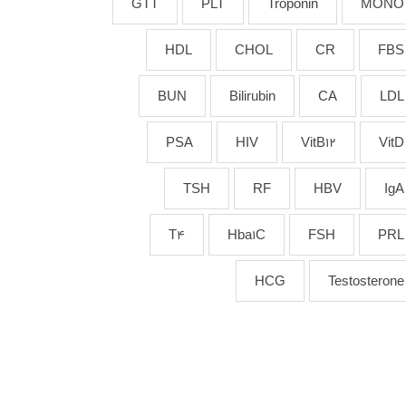
GTT
PLT
Troponin
MONO
HDL
CHOL
CR
FBS
BUN
Bilirubin
CA
LDL
PSA
HIV
VitB12
VitD
TSH
RF
HBV
IgA
T4
Hba1C
FSH
PRL
HCG
Testosterone