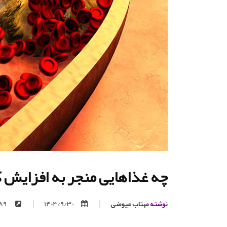
چه غذاهایی منجر به افزایش کلسترول 
نوشته
مهتاب عیوضی
1404/9/30
https://trita.org/p/689