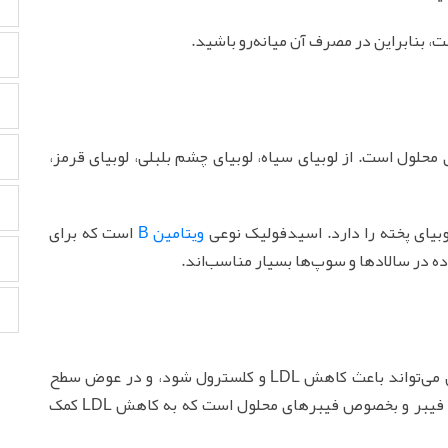
ت، بنابراین در مصرف آن میانه‌رو باشید.
 محلول است. از لوبیای سیاه، لوبیای چشم بلبلی، لوبیای قرمز،
بیای پخته را دارد. اسیدفولیک نوعی
ویتامین B
است که برای
ه در سالادها و سوپ‌ها بسیار مناسب‌اند.
غلات شامل سبوس، حبوبات و برنج قهوه‌ای یا وحشی می‌تواند باعث کاهش LDL و کلسترول شود، و در عوض سطح
HDL را بهبود می‌بخشد. چرا که این موادغذایی حاوی فیبر و بخصوص فیبرهای محلول است که به کاهش LDL کمک