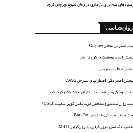
صیه‌های مهم برای بارداری در زمان شیوع ویروس کرونا
روان‌شناسی
ت استرس شغلی Osipow
جش ابعاد موفقیت پارکر و کازمایر
جش خلاقیت تورنس
جش افسردگی، اضطراب و استرس DASS
جش ویژگی‌های شخصیتی کارآفرینانه، دکتر کردنائیج
ت روان‌شناسی و سنجش عزت نفس کوپر اسمیت (CSEI)
ت هوش هیجانی-اجتماعی Bar-On
صیت شناسی درون‌گرایی یا برون‌گرایی MBTI