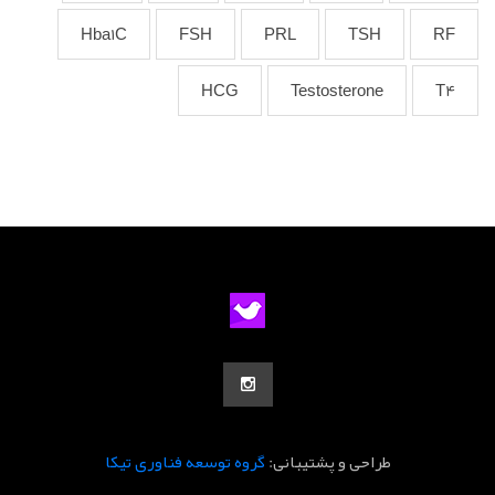
Hba1C
FSH
PRL
TSH
RF
HCG
Testosterone
T4
طراحی و پشتیبانی:
گروه توسعه فناوری تیکا