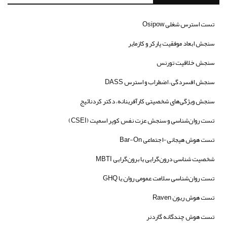
تست استرس شغلی Osipow
سنجش ابعاد موفقیت پارکر و کازمایر
سنجش خلاقیت تورنس
سنجش افسردگی، اضطراب و استرس DASS
سنجش ویژگی‌های شخصیتی کارآفرینانه، دکتر کردنائیج
تست روان‌شناسی و سنجش عزت نفس کوپر اسمیت (CSEI)
تست هوش هیجانی-اجتماعی Bar-On
شخصیت شناسی درون‌گرایی یا برون‌گرایی MBTI
تست روان‌شناسی سلامت عمومی روان یا GHQ
تست هوش ریون Raven
تست هوش چندگانه گاردنر