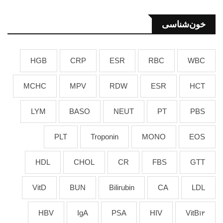
خون‌شناسی
HGB
CRP
ESR
RBC
WBC
MCHC
MPV
RDW
ESR
HCT
LYM
BASO
NEUT
PT
PBS
PLT
Troponin
MONO
EOS
HDL
CHOL
CR
FBS
GTT
VitD
BUN
Bilirubin
CA
LDL
HBV
IgA
PSA
HIV
VitB12