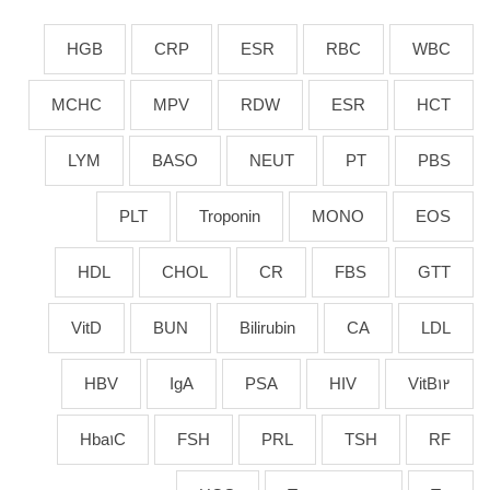
HGB
CRP
ESR
RBC
WBC
MCHC
MPV
RDW
ESR
HCT
LYM
BASO
NEUT
PT
PBS
PLT
Troponin
MONO
EOS
HDL
CHOL
CR
FBS
GTT
VitD
BUN
Bilirubin
CA
LDL
HBV
IgA
PSA
HIV
VitB12
Hba1C
FSH
PRL
TSH
RF