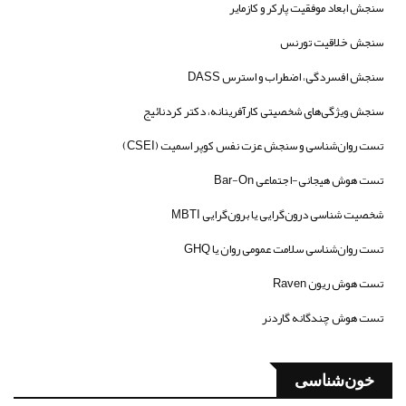
سنجش ابعاد موفقیت پارکر و کازمایر
سنجش خلاقیت تورنس
سنجش افسردگی، اضطراب و استرس DASS
سنجش ویژگی‌های شخصیتی کارآفرینانه، دکتر کردنائیج
تست روان‌شناسی و سنجش عزت نفس کوپر اسمیت (CSEI)
تست هوش هیجانی-اجتماعی Bar-On
شخصیت شناسی درون‌گرایی یا برون‌گرایی MBTI
تست روان‌شناسی سلامت عمومی روان یا GHQ
تست هوش ریون Raven
تست هوش چندگانه گاردنر
خون‌شناسی