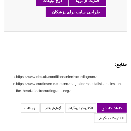
حمایت از تریتا
درج تبلیغات
طراحی سایت برای پزشکان
منابع:
https://www.nhs.uk/conditions/electrocardiogram/
https://www.cardiosecur.com/en/magazine/specialist-articles-on-
the-heart/electrocardiogram-ecg/
کلمات کلیدی
الکتروکاردیوگرام
آزمایش قلب
نوار قلب
الکتروکاردیوگرافی