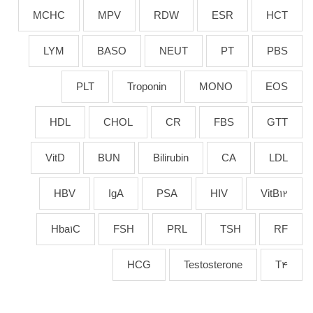
MCHC
MPV
RDW
ESR
HCT
LYM
BASO
NEUT
PT
PBS
PLT
Troponin
MONO
EOS
HDL
CHOL
CR
FBS
GTT
VitD
BUN
Bilirubin
CA
LDL
HBV
IgA
PSA
HIV
VitB12
Hba1C
FSH
PRL
TSH
RF
HCG
Testosterone
T4