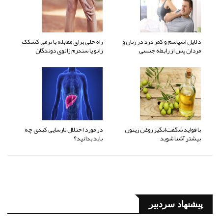
دلایل اسپاسم و کمر درد در زنان و
راه حلی برای مقابله با نرمی کشکک
مردان پس از رابطه جنسی
زانو یا سندرم زانوی دوندگان
با فواید شگفت‌انگیز روغن زیتون
در مورد اختلال نارسایی کبدی چه
بیشتر آشنا شوید
باید بدانید؟
پیشنهاد سردبیر