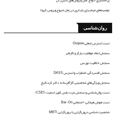
پرخاشگری؛ انواع، علل و روش‌های کنترل آن
توصیه‌های مهم برای بارداری در زمان شیوع ویروس کرونا
روان‌شناسی
تست استرس شغلی Osipow
سنجش ابعاد موفقیت پارکر و کازمایر
سنجش خلاقیت تورنس
سنجش افسردگی، اضطراب و استرس DASS
سنجش ویژگی‌های شخصیتی کارآفرینانه، دکتر کردنائیج
تست روان‌شناسی و سنجش عزت نفس کوپر اسمیت (CSEI)
تست هوش هیجانی-اجتماعی Bar-On
شخصیت شناسی درون‌گرایی یا برون‌گرایی MBTI