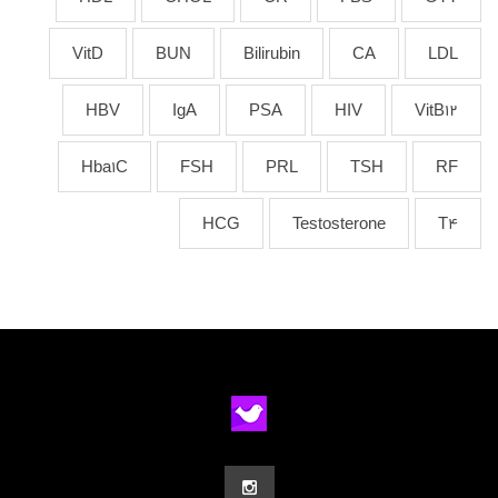
VitD
BUN
Bilirubin
CA
LDL
HBV
IgA
PSA
HIV
VitB12
Hba1C
FSH
PRL
TSH
RF
HCG
Testosterone
T4