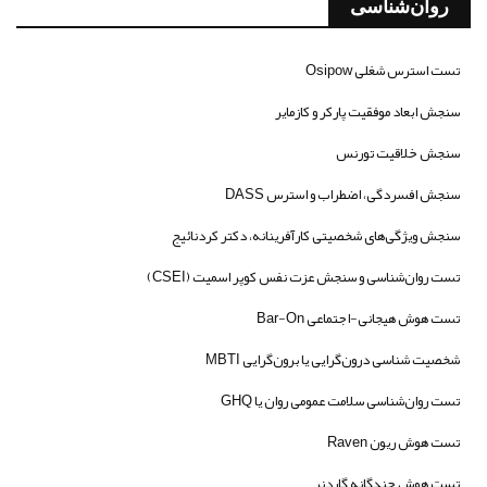
روان‌شناسی
تست استرس شغلی Osipow
سنجش ابعاد موفقیت پارکر و کازمایر
سنجش خلاقیت تورنس
سنجش افسردگی، اضطراب و استرس DASS
سنجش ویژگی‌های شخصیتی کارآفرینانه، دکتر کردنائیج
تست روان‌شناسی و سنجش عزت نفس کوپر اسمیت (CSEI)
تست هوش هیجانی-اجتماعی Bar-On
شخصیت شناسی درون‌گرایی یا برون‌گرایی MBTI
تست روان‌شناسی سلامت عمومی روان یا GHQ
تست هوش ریون Raven
تست هوش چندگانه گاردنر