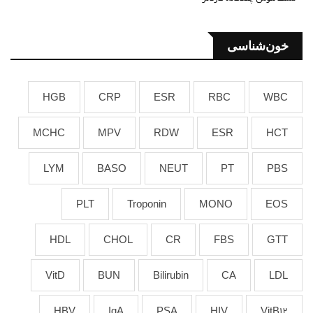
خون‌شناسی
HGB
CRP
ESR
RBC
WBC
MCHC
MPV
RDW
ESR
HCT
LYM
BASO
NEUT
PT
PBS
PLT
Troponin
MONO
EOS
HDL
CHOL
CR
FBS
GTT
VitD
BUN
Bilirubin
CA
LDL
HBV
IgA
PSA
HIV
VitB12