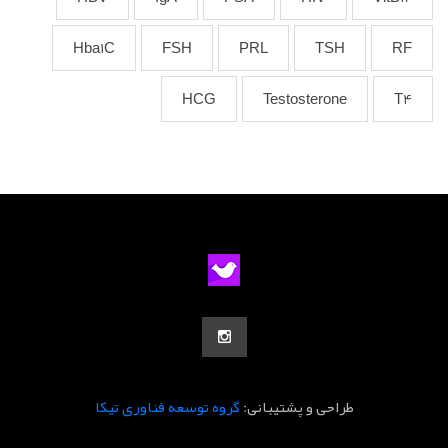
Hba1C
FSH
PRL
TSH
RF
HCG
Testosterone
T4
طراحی و پشتیبانی:
گروه توسعه فناوری تیکا