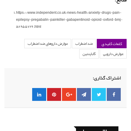
https://www.independent.co.uk/news/health/anxiety-drugs-pain-
epilepsy-pregabalin-painkiller-gabapentinoid-opioid-oxford-bmj-
a8955726.html
کلمات کلیدی
ضد اضطراب
عوارض داروهای ضد اضطراب
عوارض دارویی
گاباپنتین
اشتراک گذاری: