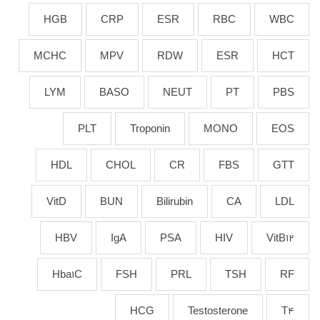
HGB
CRP
ESR
RBC
WBC
MCHC
MPV
RDW
ESR
HCT
LYM
BASO
NEUT
PT
PBS
PLT
Troponin
MONO
EOS
HDL
CHOL
CR
FBS
GTT
VitD
BUN
Bilirubin
CA
LDL
HBV
IgA
PSA
HIV
VitB12
Hba1C
FSH
PRL
TSH
RF
HCG
Testosterone
T4