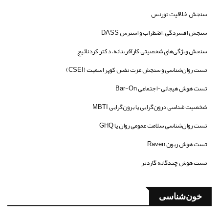
سنجش خلاقیت تورنس
سنجش افسردگی، اضطراب و استرس DASS
سنجش ویژگی‌های شخصیتی کارآفرینانه، دکتر کردنائیج
تست روان‌شناسی و سنجش عزت نفس کوپر اسمیت (CSEI)
تست هوش هیجانی-اجتماعی Bar-On
شخصیت شناسی درون‌گرایی یا برون‌گرایی MBTI
تست روان‌شناسی سلامت عمومی روان یا GHQ
تست هوش ریون Raven
تست هوش چندگانه گاردنر
خون‌شناسی