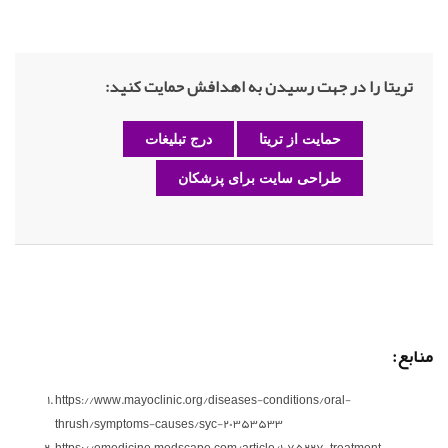
تریتا را در جهت رسیدن به اهدافش حمایت کنید:
حمایت از تریتا
درج تبلیغات
طراحی سایت برای پزشکان
منابع:
https://www.mayoclinic.org/diseases-conditions/oral-
thrush/symptoms-causes/syc-20353533
https://emedicine.medscape.com/article/1075227-treatment