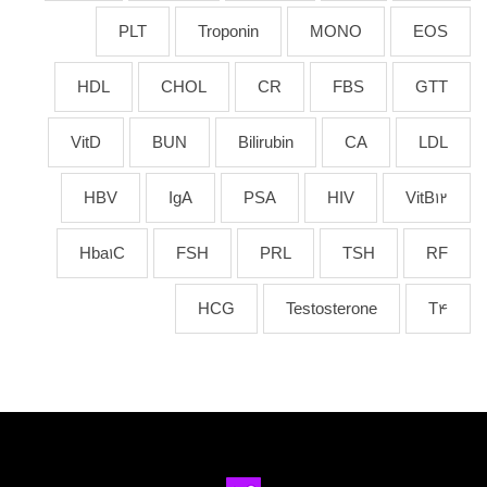
PLT
Troponin
MONO
EOS
HDL
CHOL
CR
FBS
GTT
VitD
BUN
Bilirubin
CA
LDL
HBV
IgA
PSA
HIV
VitB12
Hba1C
FSH
PRL
TSH
RF
HCG
Testosterone
T4