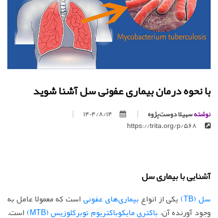
با نحوه درمان بیماری عفونی سل آشنا شوید
نوشته
سهیلا دوست‌پژوه
1404/8/14
https://trita.org/p/568
آشنایی با بیماری سل
سل (TB)
یکی از انواع
بیماری‌های عفونی
است که معمولا عامل به
وجود آورنده آن،
باکتری مایکوباکتریوم توبرکلوزیس (MTB)
است.