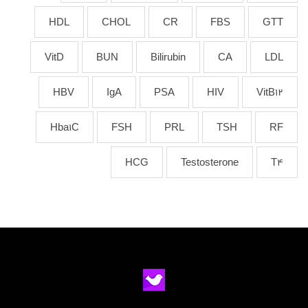
HDL
CHOL
CR
FBS
GTT
VitD
BUN
Bilirubin
CA
LDL
HBV
IgA
PSA
HIV
VitB12
Hba1C
FSH
PRL
TSH
RF
HCG
Testosterone
T4