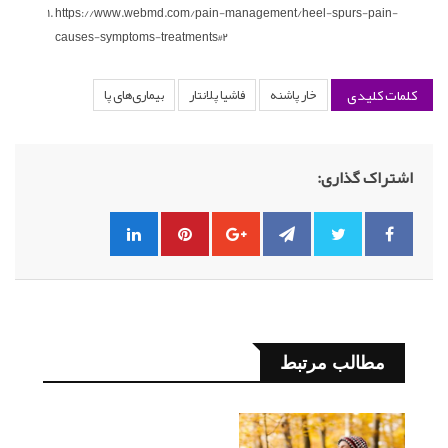
https://www.webmd.com/pain-management/heel-spurs-pain-
causes-symptoms-treatments#2
کلمات کلیدی
خار پاشنه
فاشیا پلانتار
بیماری‌های پا
اشتراک گذاری:
مطالب مرتبط