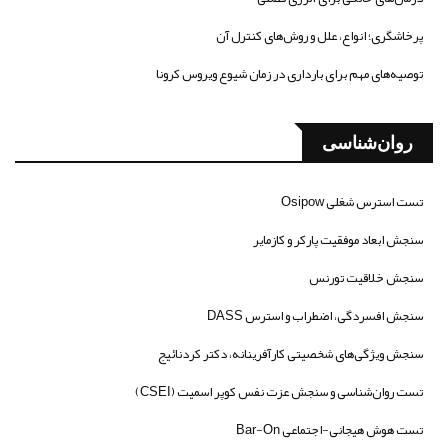
پرخاشگری؛ انواع، علل و روش‌های کنترل آن
توصیه‌های مهم برای بارداری در زمان شیوع ویروس کرونا
روان‌شناسی
تست استرس شغلی Osipow
سنجش ابعاد موفقیت پارکر و کازمایر
سنجش خلاقیت تورنس
سنجش افسردگی، اضطراب و استرس DASS
سنجش ویژگی‌های شخصیتی کارآفرینانه، دکتر کردنائیج
تست روان‌شناسی و سنجش عزت نفس کوپر اسمیت (CSEI)
تست هوش هیجانی-اجتماعی Bar-On