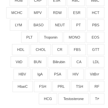
HGB
CRP
ESR
RBC
WBC
MCHC
MPV
RDW
ESR
HCT
LYM
BASO
NEUT
PT
PBS
PLT
Troponin
MONO
EOS
HDL
CHOL
CR
FBS
GTT
VitD
BUN
Bilirubin
CA
LDL
HBV
IgA
PSA
HIV
VitB12
Hba1C
FSH
PRL
TSH
RF
HCG
Testosterone
T4