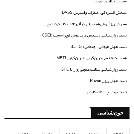
سنجش خلاقیت تورنس
سنجش افسردگی، اضطراب و استرس DASS
سنجش ویژگی‌های شخصیتی کارآفرینانه، دکتر کردنائیج
تست روان‌شناسی و سنجش عزت نفس کوپر اسمیت (CSEI)
تست هوش هیجانی-اجتماعی Bar-On
شخصیت شناسی درون‌گرایی یا برون‌گرایی MBTI
تست روان‌شناسی سلامت عمومی روان یا GHQ
تست هوش ریون Raven
تست هوش چندگانه گاردنر
خون‌شناسی