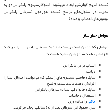
کننده آنزیم گوارشی ایجاد می‌شود (آدنوکارسینوم پانکراس) و به
ندرت در سلول‌های ترشح کننده هورمون (سرطان پانکراس
تومورهای اعصاب و غدد)
عوامل خطر ساز
عواملی که ممکن است ریسک ابتلا به سرطان پانکراس را در فرد
افزایش دهند شامل این موارد هستند:
التهاب مزمن پانکراس
دیابت
سابقه فامیلی سندرم‌های ژنتیکی که می‌توانند احتمال ابتلا را
افزایش دهند مانند سندرم لینچ
سابقه خانوادگی ابتلا به سرطان پانکراس
استعمال دخانیات
چاقی
و اضافه وزن
سن، معمولا این سرطان بعد از 65 سالگی ایجاد می‌گردد.