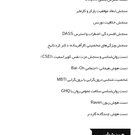
سنجش ابعاد موفقیت پارکر و کازمایر
سنجش خلاقیت تورنس
سنجش افسردگی، اضطراب و استرس DASS
سنجش ویژگی‌های شخصیتی کارآفرینانه، دکتر کردنائیج
تست روان‌شناسی و سنجش عزت نفس کوپر اسمیت (CSEI)
تست هوش هیجانی-اجتماعی Bar-On
شخصیت شناسی درون‌گرایی یا برون‌گرایی MBTI
تست روان‌شناسی سلامت عمومی روان یا GHQ
تست هوش ریون Raven
تست هوش چندگانه گاردنر
خون‌شناسی