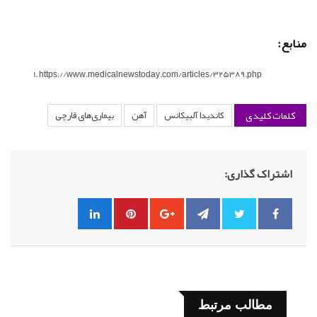
منابع:
https://www.medicalnewstoday.com/articles/325389.php
کلمات کلیدی
کاندیدا آلبیکانس
آهن
بیماری‌های قارچی
اشتراک گذاری:
مطالب مرتبط