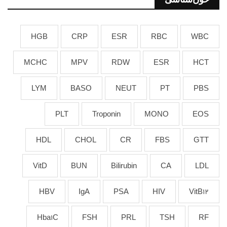
HGB
CRP
ESR
RBC
WBC
MCHC
MPV
RDW
ESR
HCT
LYM
BASO
NEUT
PT
PBS
PLT
Troponin
MONO
EOS
HDL
CHOL
CR
FBS
GTT
VitD
BUN
Bilirubin
CA
LDL
HBV
IgA
PSA
HIV
VitB12
Hba1C
FSH
PRL
TSH
RF