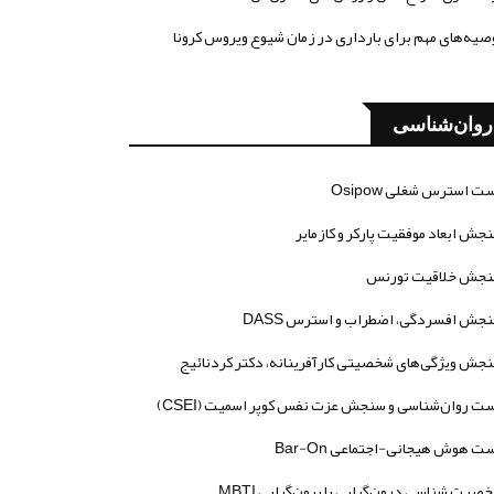
صیه‌های مهم برای بارداری در زمان شیوع ویروس کرونا
روان‌شناسی
ت استرس شغلی Osipow
جش ابعاد موفقیت پارکر و کازمایر
جش خلاقیت تورنس
جش افسردگی، اضطراب و استرس DASS
جش ویژگی‌های شخصیتی کارآفرینانه، دکتر کردنائیج
ت روان‌شناسی و سنجش عزت نفس کوپر اسمیت (CSEI)
ت هوش هیجانی-اجتماعی Bar-On
صیت شناسی درون‌گرایی یا برون‌گرایی MBTI