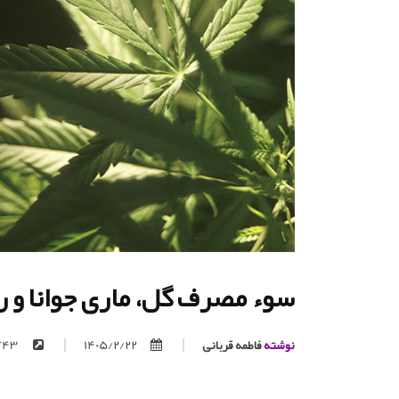
سوء مصرف گل، ماری جوانا و ری
نوشته
فاطمه قربانی
1405/2/22
https://trita.org/p/743