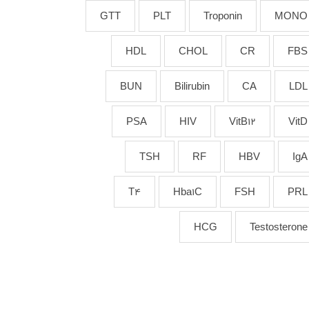
GTT
PLT
Troponin
MONO
HDL
CHOL
CR
FBS
BUN
Bilirubin
CA
LDL
PSA
HIV
VitB12
VitD
TSH
RF
HBV
IgA
T4
Hba1C
FSH
PRL
HCG
Testosterone