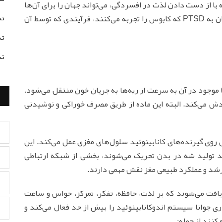
ه با از دست دادن لذت در افسردگی، می‌تواند جهان را برای آن‌ها
تس
جالب‌تر کند. اضطراب را تسکین می‌دهد. برای مبتلایان به PTSD که کابوس را تجربه می‌کنند، فرآیندی که توسط آن
تس
تس
نگامی که ماده ماری جوانا دود می‌شود ماده (THC) موجود در آن به سرعت از ریه‌ها به جریان خون منتقل می‌شود.
ردش می‌کند. البته این ماده از طریق مصرف خوراکی و نوشیدنی
ین ماده به طور خاص روی گیرنده‌های کانابینوئید سلول‌های مغزی عمل می‌کند. این
ا که معمولاً توسط مواد شیمیایی THC مانند تولید شه در بدن تحریک می‌شوند، بخشی از شبکه ارتباطی
شد و عملکرد طبیعی مغز نقش مهمی‌ دارند.
یافت می‌شوند که بر لذت، حافظه، تفکر، تمرکز، حواس و ساعت
ی جوانا سیستم اندوکانابینوئید را بیش از حد فعال می‌کند و
کنند از جمله: