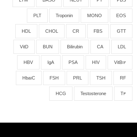
LYM
BASO
NEUT
PT
PBS
PLT
Troponin
MONO
EOS
HDL
CHOL
CR
FBS
GTT
VitD
BUN
Bilirubin
CA
LDL
HBV
IgA
PSA
HIV
VitB12
Hba1C
FSH
PRL
TSH
RF
HCG
Testosterone
T4