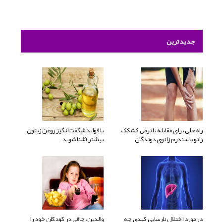
جدیدترین
راه حلی برای مقابله با نرمی کشکک
با فواید شگفت‌انگیز روغن زیتون
زانو یا سندرم زانوی دوندگان
بیشتر آشنا شوید
در مورد اختلال نارسایی کبدی چه
والدین، چاقی در کودکان خود را