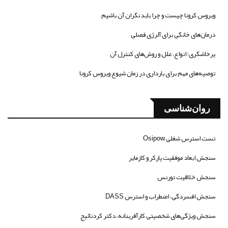
ویروس کرونا چیست و چرا باید نگران آن باشیم
درمان‌های خانگی برای آلرژی فصلی
پرخاشگری؛ انواع، علل و روش‌های کنترل آن
توصیه‌های مهم برای بارداری در زمان شیوع ویروس کرونا
روان‌شناسی
تست استرس شغلی Osipow
سنجش ابعاد موفقیت پارکر و کازمایر
سنجش خلاقیت تورنس
سنجش افسردگی، اضطراب و استرس DASS
سنجش ویژگی‌های شخصیتی کارآفرینانه، دکتر کردنائیج