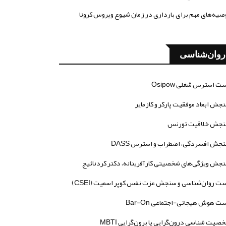
صیه‌های مهم برای بارداری در زمان شیوع ویروس کرونا
روان‌شناسی
ت استرس شغلی Osipow
جش ابعاد موفقیت پارکر و کازمایر
جش خلاقیت تورنس
جش افسردگی، اضطراب و استرس DASS
جش ویژگی‌های شخصیتی کارآفرینانه، دکتر کردنائیج
ت روان‌شناسی و سنجش عزت نفس کوپر اسمیت (CSEI)
ت هوش هیجانی-اجتماعی Bar-On
صیت شناسی درون‌گرایی یا برون‌گرایی MBTI