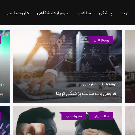
تریتا
پزشکی
سلامتی
علوم آزمایشگاهی
داروشناسی
رپورتاژ آگهی
نوشته
فاطمه قربانی
نو
فروش وب سایت پزشکی تریتا
وی
سلامت روان
مغز و اعصاب