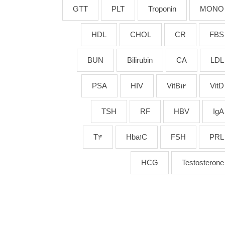
GTT
PLT
Troponin
MONO
HDL
CHOL
CR
FBS
BUN
Bilirubin
CA
LDL
PSA
HIV
VitB12
VitD
TSH
RF
HBV
IgA
T4
Hba1C
FSH
PRL
HCG
Testosterone