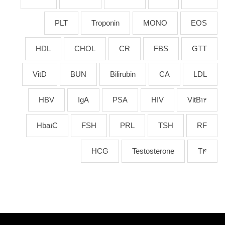
PLT
Troponin
MONO
EOS
HDL
CHOL
CR
FBS
GTT
VitD
BUN
Bilirubin
CA
LDL
HBV
IgA
PSA
HIV
VitB12
Hba1C
FSH
PRL
TSH
RF
HCG
Testosterone
T4