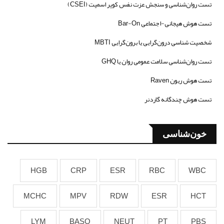
تست روان‌شناسی و سنجش عزت نفس کوپر اسمیت (CSEI)
تست هوش هیجانی-اجتماعی Bar-On
شخصیت شناسی درون‌گرایی یا برون‌گرایی MBTI
تست روان‌شناسی سلامت عمومی روان یا GHQ
تست هوش ریون Raven
تست هوش چندگانه گاردنر
خون‌شناسی
HGB
CRP
ESR
RBC
WBC
MCHC
MPV
RDW
ESR
HCT
LYM
BASO
NEUT
PT
PBS