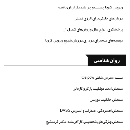
ویروس کرونا چیست و چرا باید نگران آن باشیم
درمان‌های خانگی برای آلرژی فصلی
پرخاشگری؛ انواع، علل و روش‌های کنترل آن
توصیه‌های مهم برای بارداری در زمان شیوع ویروس کرونا
روان‌شناسی
تست استرس شغلی Osipow
سنجش ابعاد موفقیت پارکر و کازمایر
سنجش خلاقیت تورنس
سنجش افسردگی، اضطراب و استرس DASS
سنجش ویژگی‌های شخصیتی کارآفرینانه، دکتر کردنائیج