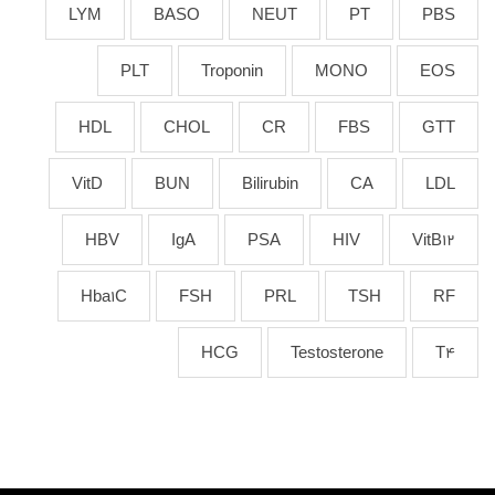
LYM
BASO
NEUT
PT
PBS
PLT
Troponin
MONO
EOS
HDL
CHOL
CR
FBS
GTT
VitD
BUN
Bilirubin
CA
LDL
HBV
IgA
PSA
HIV
VitB12
Hba1C
FSH
PRL
TSH
RF
HCG
Testosterone
T4