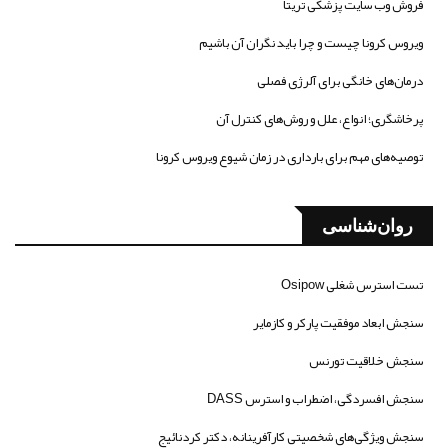
فروش وب سایت پزشکی تریتا
ویروس کرونا چیست و چرا باید نگران آن باشیم
درمان‌های خانگی برای آلرژی فصلی
پرخاشگری؛ انواع، علل و روش‌های کنترل آن
توصیه‌های مهم برای بارداری در زمان شیوع ویروس کرونا
روان‌شناسی
تست استرس شغلی Osipow
سنجش ابعاد موفقیت پارکر و کازمایر
سنجش خلاقیت تورنس
سنجش افسردگی، اضطراب و استرس DASS
سنجش ویژگی‌های شخصیتی کارآفرینانه، دکتر کردنائیج