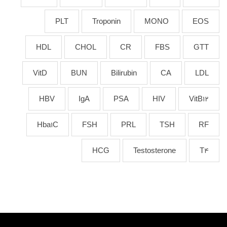
PLT
Troponin
MONO
EOS
HDL
CHOL
CR
FBS
GTT
VitD
BUN
Bilirubin
CA
LDL
HBV
IgA
PSA
HIV
VitB12
Hba1C
FSH
PRL
TSH
RF
HCG
Testosterone
T4