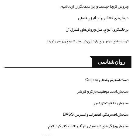
ویروس کرونا چیست و چرا باید نگران آن باشیم
درمان‌های خانگی برای آلرژی فصلی
پرخاشگری؛ انواع، علل و روش‌های کنترل آن
توصیه‌های مهم برای بارداری در زمان شیوع ویروس کرونا
روان‌شناسی
تست استرس شغلی Osipow
سنجش ابعاد موفقیت پارکر و کازمایر
سنجش خلاقیت تورنس
سنجش افسردگی، اضطراب و استرس DASS
سنجش ویژگی‌های شخصیتی کارآفرینانه، دکتر کردنائیج