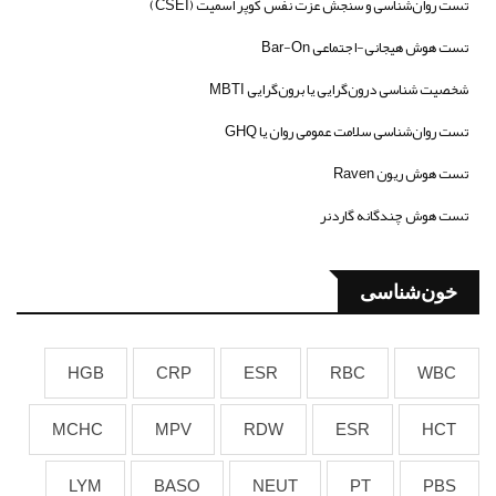
تست روان‌شناسی و سنجش عزت نفس کوپر اسمیت (CSEI)
تست هوش هیجانی-اجتماعی Bar-On
شخصیت شناسی درون‌گرایی یا برون‌گرایی MBTI
تست روان‌شناسی سلامت عمومی روان یا GHQ
تست هوش ریون Raven
تست هوش چندگانه گاردنر
خون‌شناسی
HGB
CRP
ESR
RBC
WBC
MCHC
MPV
RDW
ESR
HCT
LYM
BASO
NEUT
PT
PBS