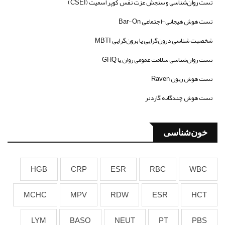
تست روان‌شناسی و سنجش عزت نفس کوپر اسمیت (CSEI)
تست هوش هیجانی-اجتماعی Bar-On
شخصیت شناسی درون‌گرایی یا برون‌گرایی MBTI
تست روان‌شناسی سلامت عمومی روان یا GHQ
تست هوش ریون Raven
تست هوش چندگانه گاردنر
خون‌شناسی
HGB
CRP
ESR
RBC
WBC
MCHC
MPV
RDW
ESR
HCT
LYM
BASO
NEUT
PT
PBS