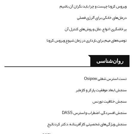
ویروس کرونا چیست و چرا باید نگران آن باشیم
درمان‌های خانگی برای آلرژی فصلی
پرخاشگری؛ انواع، علل و روش‌های کنترل آن
توصیه‌های مهم برای بارداری در زمان شیوع ویروس کرونا
روان‌شناسی
تست استرس شغلی Osipow
سنجش ابعاد موفقیت پارکر و کازمایر
سنجش خلاقیت تورنس
سنجش افسردگی، اضطراب و استرس DASS
سنجش ویژگی‌های شخصیتی کارآفرینانه، دکتر کردنائیج