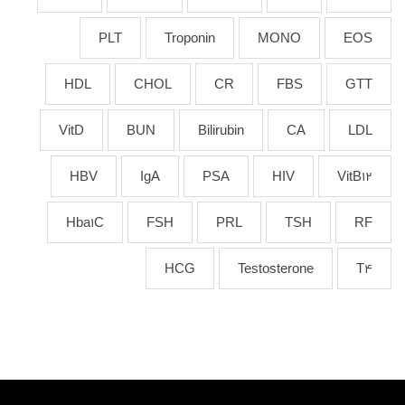
PLT
Troponin
MONO
EOS
HDL
CHOL
CR
FBS
GTT
VitD
BUN
Bilirubin
CA
LDL
HBV
IgA
PSA
HIV
VitB12
Hba1C
FSH
PRL
TSH
RF
HCG
Testosterone
T4