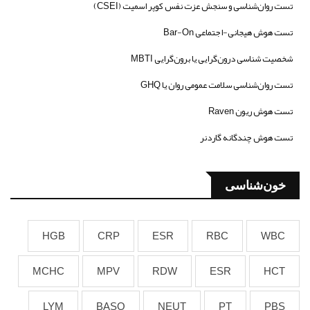
تست روان‌شناسی و سنجش عزت نفس کوپر اسمیت (CSEI)
تست هوش هیجانی-اجتماعی Bar-On
شخصیت شناسی درون‌گرایی یا برون‌گرایی MBTI
تست روان‌شناسی سلامت عمومی روان یا GHQ
تست هوش ریون Raven
تست هوش چندگانه گاردنر
خون‌شناسی
HGB
CRP
ESR
RBC
WBC
MCHC
MPV
RDW
ESR
HCT
LYM
BASO
NEUT
PT
PBS