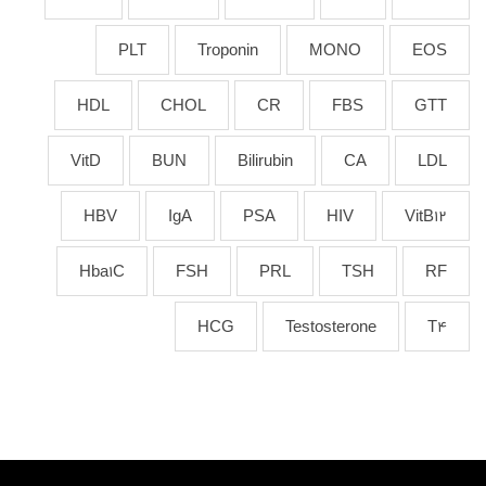
PLT
Troponin
MONO
EOS
HDL
CHOL
CR
FBS
GTT
VitD
BUN
Bilirubin
CA
LDL
HBV
IgA
PSA
HIV
VitB12
Hba1C
FSH
PRL
TSH
RF
HCG
Testosterone
T4