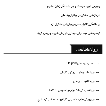
ویروس کرونا چیست و چرا باید نگران آن باشیم
درمان‌های خانگی برای آلرژی فصلی
پرخاشگری؛ انواع، علل و روش‌های کنترل آن
توصیه‌های مهم برای بارداری در زمان شیوع ویروس کرونا
روان‌شناسی
تست استرس شغلی Osipow
سنجش ابعاد موفقیت پارکر و کازمایر
سنجش خلاقیت تورنس
سنجش افسردگی، اضطراب و استرس DASS
سنجش ویژگی‌های شخصیتی کارآفرینانه، دکتر کردنائیج