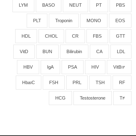
LYM
BASO
NEUT
PT
PBS
PLT
Troponin
MONO
EOS
HDL
CHOL
CR
FBS
GTT
VitD
BUN
Bilirubin
CA
LDL
HBV
IgA
PSA
HIV
VitB12
Hba1C
FSH
PRL
TSH
RF
HCG
Testosterone
T4