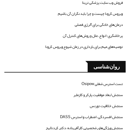
فروش وب سایت پزشکی تریتا
ویروس کرونا چیست و چرا باید نگران آن باشیم
درمان‌های خانگی برای آلرژی فصلی
پرخاشگری؛ انواع، علل و روش‌های کنترل آن
توصیه‌های مهم برای بارداری در زمان شیوع ویروس کرونا
روان‌شناسی
تست استرس شغلی Osipow
سنجش ابعاد موفقیت پارکر و کازمایر
سنجش خلاقیت تورنس
سنجش افسردگی، اضطراب و استرس DASS
سنجش ویژگی‌های شخصیتی کارآفرینانه، دکتر کردنائیج