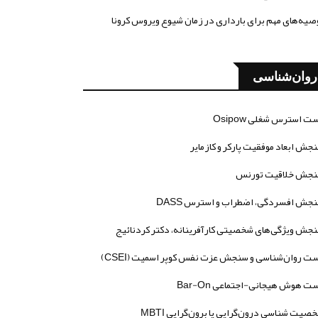
صیه‌های مهم برای بارداری در زمان شیوع ویروس کرونا
روان‌شناسی
ت استرس شغلی Osipow
جش ابعاد موفقیت پارکر و کازمایر
جش خلاقیت تورنس
جش افسردگی، اضطراب و استرس DASS
جش ویژگی‌های شخصیتی کارآفرینانه، دکتر کردنائیج
ت روان‌شناسی و سنجش عزت نفس کوپر اسمیت (CSEI)
ت هوش هیجانی-اجتماعی Bar-On
صیت شناسی درون‌گرایی یا برون‌گرایی MBTI