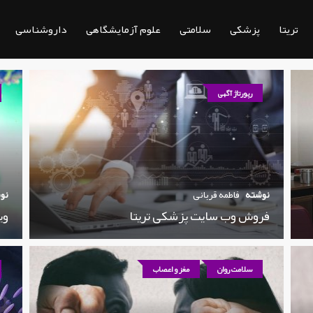
تریتا
پزشکی
سلامتی
علوم آزمایشگاهی
داروشناسی
رپورتاژ آگهی
نوشته
فاطمه قربانی
نو
فروش وب سایت پزشکی تریتا
وی
سلامت روان
مغز و اعصاب