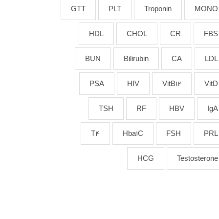
GTT
PLT
Troponin
MONO
HDL
CHOL
CR
FBS
BUN
Bilirubin
CA
LDL
PSA
HIV
VitB12
VitD
TSH
RF
HBV
IgA
T4
Hba1C
FSH
PRL
HCG
Testosterone