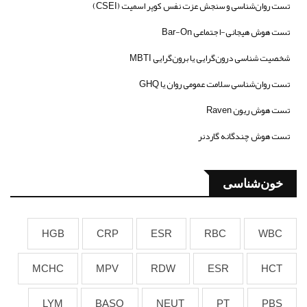
تست روان‌شناسی و سنجش عزت نفس کوپر اسمیت (CSEI)
تست هوش هیجانی-اجتماعی Bar-On
شخصیت شناسی درون‌گرایی یا برون‌گرایی MBTI
تست روان‌شناسی سلامت عمومی روان یا GHQ
تست هوش ریون Raven
تست هوش چندگانه گاردنر
خون‌شناسی
HGB
CRP
ESR
RBC
WBC
MCHC
MPV
RDW
ESR
HCT
LYM
BASO
NEUT
PT
PBS