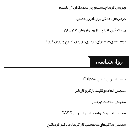
ویروس کرونا چیست و چرا باید نگران آن باشیم
درمان‌های خانگی برای آلرژی فصلی
پرخاشگری؛ انواع، علل و روش‌های کنترل آن
توصیه‌های مهم برای بارداری در زمان شیوع ویروس کرونا
روان‌شناسی
تست استرس شغلی Osipow
سنجش ابعاد موفقیت پارکر و کازمایر
سنجش خلاقیت تورنس
سنجش افسردگی، اضطراب و استرس DASS
سنجش ویژگی‌های شخصیتی کارآفرینانه، دکتر کردنائیج