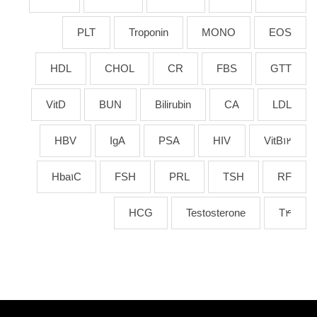
PLT
Troponin
MONO
EOS
HDL
CHOL
CR
FBS
GTT
VitD
BUN
Bilirubin
CA
LDL
HBV
IgA
PSA
HIV
VitB12
Hba1C
FSH
PRL
TSH
RF
HCG
Testosterone
T4