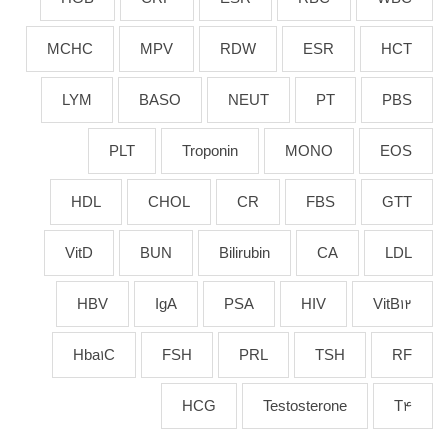
MCHC
MPV
RDW
ESR
HCT
LYM
BASO
NEUT
PT
PBS
PLT
Troponin
MONO
EOS
HDL
CHOL
CR
FBS
GTT
VitD
BUN
Bilirubin
CA
LDL
HBV
IgA
PSA
HIV
VitB12
Hba1C
FSH
PRL
TSH
RF
HCG
Testosterone
T4