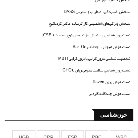
سنجش افسردگی، اضطراب و استرس DASS
سنجش ویژگی‌های شخصیتی کارآفرینانه، دکتر کردنائیج
تست روان‌شناسی و سنجش عزت نفس کوپر اسمیت (CSEI)
تست هوش هیجانی-اجتماعی Bar-On
شخصیت شناسی درون‌گرایی یا برون‌گرایی MBTI
تست روان‌شناسی سلامت عمومی روان یا GHQ
تست هوش ریون Raven
تست هوش چندگانه گاردنر
خون‌شناسی
HGB
CRP
ESR
RBC
WBC