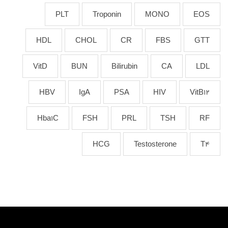
PLT
Troponin
MONO
EOS
HDL
CHOL
CR
FBS
GTT
VitD
BUN
Bilirubin
CA
LDL
HBV
IgA
PSA
HIV
VitB12
Hba1C
FSH
PRL
TSH
RF
HCG
Testosterone
T4