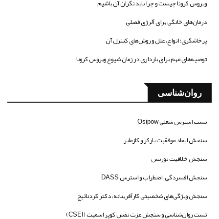
ویروس کرونا چیست و چرا باید نگران آن باشیم
درمان‌های خانگی برای آلرژی فصلی
پرخاشگری؛ انواع، علل و روش‌های کنترل آن
توصیه‌های مهم برای بارداری در زمان شیوع ویروس کرونا
روان‌شناسی
تست استرس شغلی Osipow
سنجش ابعاد موفقیت پارکر و کازمایر
سنجش خلاقیت تورنس
سنجش افسردگی، اضطراب و استرس DASS
سنجش ویژگی‌های شخصیتی کارآفرینانه، دکتر کردنائیج
تست روان‌شناسی و سنجش عزت نفس کوپر اسمیت (CSEI)