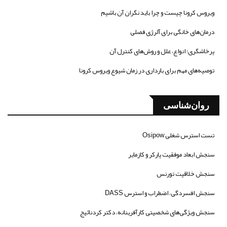
ویروس کرونا چیست و چرا باید نگران آن باشیم
درمان‌های خانگی برای آلرژی فصلی
پرخاشگری؛ انواع، علل و روش‌های کنترل آن
توصیه‌های مهم برای بارداری در زمان شیوع ویروس کرونا
روان‌شناسی
تست استرس شغلی Osipow
سنجش ابعاد موفقیت پارکر و کازمایر
سنجش خلاقیت تورنس
سنجش افسردگی، اضطراب و استرس DASS
سنجش ویژگی‌های شخصیتی کارآفرینانه، دکتر کردنائیج