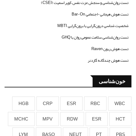
تست روان‌شناسی و سنجش عزت نفس کوپر اسمیت (CSEI)
تست هوش هیجانی-اجتماعی Bar-On
شخصیت شناسی درون‌گرایی یا برون‌گرایی MBTI
تست روان‌شناسی سلامت عمومی روان یا GHQ
تست هوش ریون Raven
تست هوش چندگانه گاردنر
خون‌شناسی
HGB
CRP
ESR
RBC
WBC
MCHC
MPV
RDW
ESR
HCT
LYM
BASO
NEUT
PT
PBS