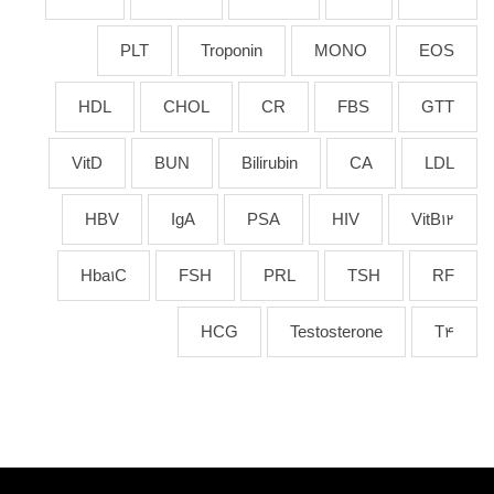
PLT
Troponin
MONO
EOS
HDL
CHOL
CR
FBS
GTT
VitD
BUN
Bilirubin
CA
LDL
HBV
IgA
PSA
HIV
VitB12
Hba1C
FSH
PRL
TSH
RF
HCG
Testosterone
T4