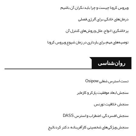
ویروس کرونا چیست و چرا باید نگران آن باشیم
درمان‌های خانگی برای آلرژی فصلی
پرخاشگری؛ انواع، علل و روش‌های کنترل آن
توصیه‌های مهم برای بارداری در زمان شیوع ویروس کرونا
روان‌شناسی
تست استرس شغلی Osipow
سنجش ابعاد موفقیت پارکر و کازمایر
سنجش خلاقیت تورنس
سنجش افسردگی، اضطراب و استرس DASS
سنجش ویژگی‌های شخصیتی کارآفرینانه، دکتر کردنائیج