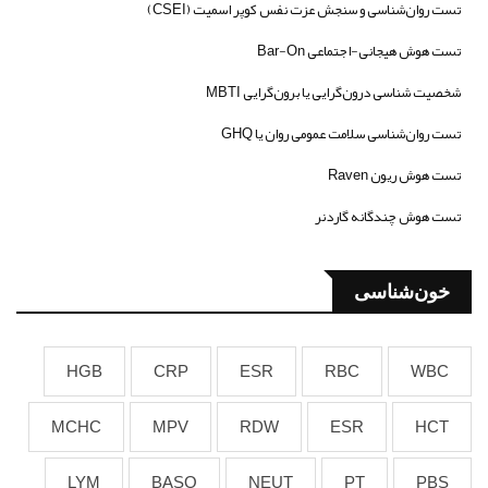
تست روان‌شناسی و سنجش عزت نفس کوپر اسمیت (CSEI)
تست هوش هیجانی-اجتماعی Bar-On
شخصیت شناسی درون‌گرایی یا برون‌گرایی MBTI
تست روان‌شناسی سلامت عمومی روان یا GHQ
تست هوش ریون Raven
تست هوش چندگانه گاردنر
خون‌شناسی
HGB
CRP
ESR
RBC
WBC
MCHC
MPV
RDW
ESR
HCT
LYM
BASO
NEUT
PT
PBS