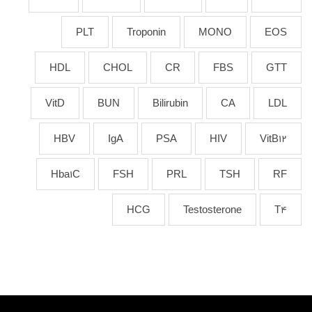
PLT
Troponin
MONO
EOS
HDL
CHOL
CR
FBS
GTT
VitD
BUN
Bilirubin
CA
LDL
HBV
IgA
PSA
HIV
VitB12
Hba1C
FSH
PRL
TSH
RF
HCG
Testosterone
T4