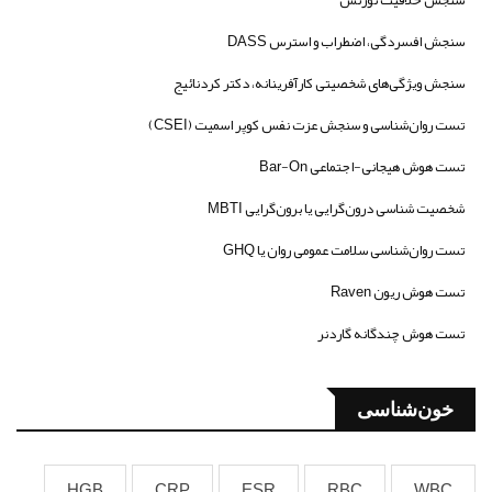
سنجش افسردگی، اضطراب و استرس DASS
سنجش ویژگی‌های شخصیتی کارآفرینانه، دکتر کردنائیج
تست روان‌شناسی و سنجش عزت نفس کوپر اسمیت (CSEI)
تست هوش هیجانی-اجتماعی Bar-On
شخصیت شناسی درون‌گرایی یا برون‌گرایی MBTI
تست روان‌شناسی سلامت عمومی روان یا GHQ
تست هوش ریون Raven
تست هوش چندگانه گاردنر
خون‌شناسی
HGB
CRP
ESR
RBC
WBC