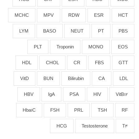
MCHC
MPV
RDW
ESR
HCT
LYM
BASO
NEUT
PT
PBS
PLT
Troponin
MONO
EOS
HDL
CHOL
CR
FBS
GTT
VitD
BUN
Bilirubin
CA
LDL
HBV
IgA
PSA
HIV
VitB12
Hba1C
FSH
PRL
TSH
RF
HCG
Testosterone
T4