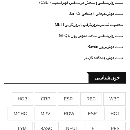
تست روان‌شناسی و سنجش عزت نفس کوپر اسمیت (CSEI)
تست هوش هیجانی-اجتماعی Bar-On
شخصیت شناسی درون‌گرایی یا برون‌گرایی MBTI
تست روان‌شناسی سلامت عمومی روان یا GHQ
تست هوش ریون Raven
تست هوش چندگانه گاردنر
خون‌شناسی
HGB
CRP
ESR
RBC
WBC
MCHC
MPV
RDW
ESR
HCT
LYM
BASO
NEUT
PT
PBS