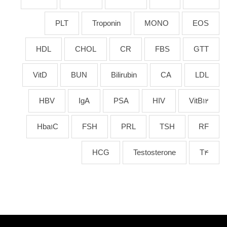
PLT
Troponin
MONO
EOS
HDL
CHOL
CR
FBS
GTT
VitD
BUN
Bilirubin
CA
LDL
HBV
IgA
PSA
HIV
VitB12
Hba1C
FSH
PRL
TSH
RF
HCG
Testosterone
T4