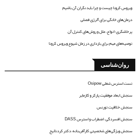
ویروس کرونا چیست و چرا باید نگران آن باشیم
درمان‌های خانگی برای آلرژی فصلی
پرخاشگری؛ انواع، علل و روش‌های کنترل آن
توصیه‌های مهم برای بارداری در زمان شیوع ویروس کرونا
روان‌شناسی
تست استرس شغلی Osipow
سنجش ابعاد موفقیت پارکر و کازمایر
سنجش خلاقیت تورنس
سنجش افسردگی، اضطراب و استرس DASS
سنجش ویژگی‌های شخصیتی کارآفرینانه، دکتر کردنائیج