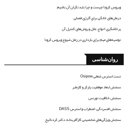
ویروس کرونا چیست و چرا باید نگران آن باشیم
درمان‌های خانگی برای آلرژی فصلی
پرخاشگری؛ انواع، علل و روش‌های کنترل آن
توصیه‌های مهم برای بارداری در زمان شیوع ویروس کرونا
روان‌شناسی
تست استرس شغلی Osipow
سنجش ابعاد موفقیت پارکر و کازمایر
سنجش خلاقیت تورنس
سنجش افسردگی، اضطراب و استرس DASS
سنجش ویژگی‌های شخصیتی کارآفرینانه، دکتر کردنائیج