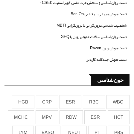
تست روان‌شناسی و سنجش عزت نفس کوپر اسمیت (CSEI)
تست هوش هیجانی-اجتماعی Bar-On
شخصیت شناسی درون‌گرایی یا برون‌گرایی MBTI
تست روان‌شناسی سلامت عمومی روان یا GHQ
تست هوش ریون Raven
تست هوش چندگانه گاردنر
خون‌شناسی
HGB
CRP
ESR
RBC
WBC
MCHC
MPV
RDW
ESR
HCT
LYM
BASO
NEUT
PT
PBS