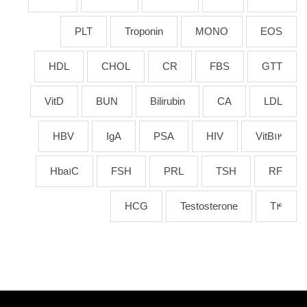
PLT
Troponin
MONO
EOS
HDL
CHOL
CR
FBS
GTT
VitD
BUN
Bilirubin
CA
LDL
HBV
IgA
PSA
HIV
VitB12
Hba1C
FSH
PRL
TSH
RF
HCG
Testosterone
T4