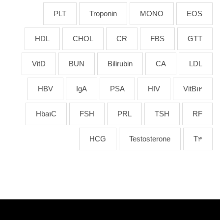
PLT
Troponin
MONO
EOS
HDL
CHOL
CR
FBS
GTT
VitD
BUN
Bilirubin
CA
LDL
HBV
IgA
PSA
HIV
VitB12
Hba1C
FSH
PRL
TSH
RF
HCG
Testosterone
T4