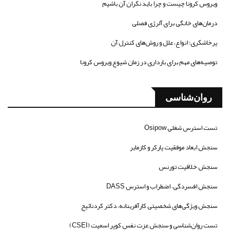
ویروس کرونا چیست و چرا باید نگران آن باشیم
درمان‌های خانگی برای آلرژی فصلی
پرخاشگری؛ انواع، علل و روش‌های کنترل آن
توصیه‌های مهم برای بارداری در زمان شیوع ویروس کرونا
روان‌شناسی
تست استرس شغلی Osipow
سنجش ابعاد موفقیت پارکر و کازمایر
سنجش خلاقیت تورنس
سنجش افسردگی، اضطراب و استرس DASS
سنجش ویژگی‌های شخصیتی کارآفرینانه، دکتر کردنائیج
تست روان‌شناسی و سنجش عزت نفس کوپر اسمیت (CSEI)