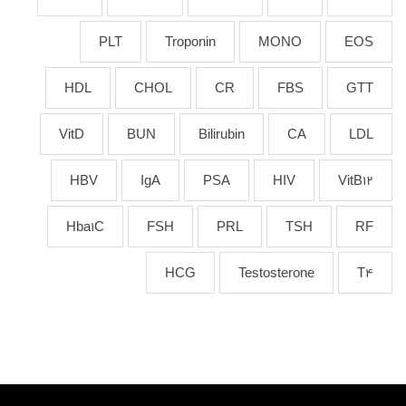
PLT
Troponin
MONO
EOS
HDL
CHOL
CR
FBS
GTT
VitD
BUN
Bilirubin
CA
LDL
HBV
IgA
PSA
HIV
VitB12
Hba1C
FSH
PRL
TSH
RF
HCG
Testosterone
T4