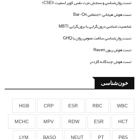
تست روان‌شناسی و سنجش عزت نفس کوپر اسمیت (CSEI)
تست هوش هیجانی-اجتماعی Bar-On
شخصیت شناسی درون‌گرایی یا برون‌گرایی MBTI
تست روان‌شناسی سلامت عمومی روان یا GHQ
تست هوش ریون Raven
تست هوش چندگانه گاردنر
خون‌شناسی
HGB
CRP
ESR
RBC
WBC
MCHC
MPV
RDW
ESR
HCT
LYM
BASO
NEUT
PT
PBS