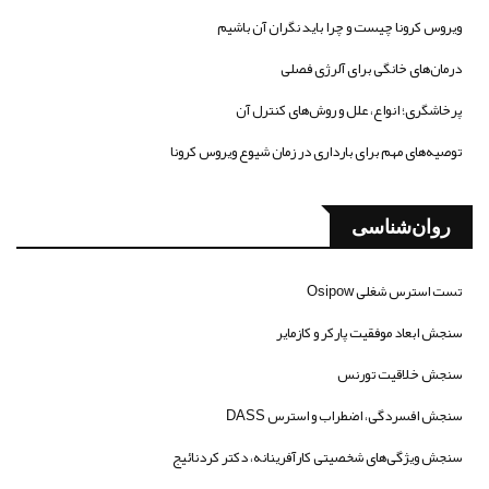
ویروس کرونا چیست و چرا باید نگران آن باشیم
درمان‌های خانگی برای آلرژی فصلی
پرخاشگری؛ انواع، علل و روش‌های کنترل آن
توصیه‌های مهم برای بارداری در زمان شیوع ویروس کرونا
روان‌شناسی
تست استرس شغلی Osipow
سنجش ابعاد موفقیت پارکر و کازمایر
سنجش خلاقیت تورنس
سنجش افسردگی، اضطراب و استرس DASS
سنجش ویژگی‌های شخصیتی کارآفرینانه، دکتر کردنائیج