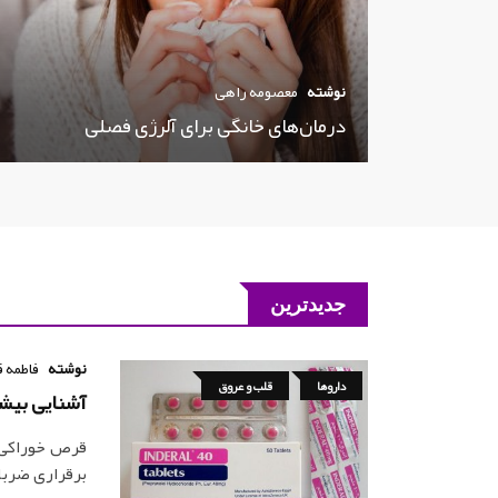
نوشته
معصومه راهی
درمان‌های خانگی برای آلرژی فصلی
جدیدترین
نوشته
فاطمه ق
داروها
قلب و عروق
آشنایی بیشتر با داروی
قرص خوراکی پ
برقراری ضرب