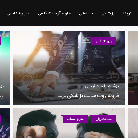
تریتا
پزشکی
سلامتی
علوم آزمایشگاهی
داروشناسی
رپورتاژ آگهی
نوشته
فاطمه قربانی
نو
فروش وب سایت پزشکی تریتا
وی
سلامت روان
مغز و اعصاب