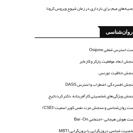
صیه‌های مهم برای بارداری در زمان شیوع ویروس کرونا
روان‌شناسی
ت استرس شغلی Osipow
جش ابعاد موفقیت پارکر و کازمایر
جش خلاقیت تورنس
جش افسردگی، اضطراب و استرس DASS
جش ویژگی‌های شخصیتی کارآفرینانه، دکتر کردنائیج
ت روان‌شناسی و سنجش عزت نفس کوپر اسمیت (CSEI)
ت هوش هیجانی-اجتماعی Bar-On
صیت شناسی درون‌گرایی یا برون‌گرایی MBTI