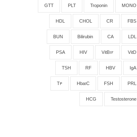
GTT
PLT
Troponin
MONO
HDL
CHOL
CR
FBS
BUN
Bilirubin
CA
LDL
PSA
HIV
VitB12
VitD
TSH
RF
HBV
IgA
T4
Hba1C
FSH
PRL
HCG
Testosterone