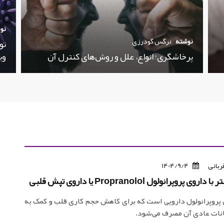
نو
نوشته
نرگس گودرزی
تو
پرخاشگری؛ انواع، علل و روش‌های کنترل آن
وی
ربانی
1404/9/4
 پروپرانولول Propranolol یا داروی تپش قلبی
روپرانولول دارویی است که برای کاهش حجم کاری قلب و کمک به
انات عادی آن مصرف می‌شود.