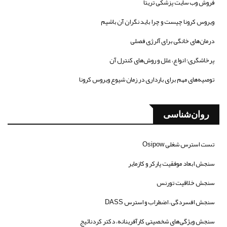
فروش وب سایت پزشکی تریتا
ویروس کرونا چیست و چرا باید نگران آن باشیم
درمان‌های خانگی برای آلرژی فصلی
پرخاشگری؛ انواع، علل و روش‌های کنترل آن
توصیه‌های مهم برای بارداری در زمان شیوع ویروس کرونا
روان‌شناسی
تست استرس شغلی Osipow
سنجش ابعاد موفقیت پارکر و کازمایر
سنجش خلاقیت تورنس
سنجش افسردگی، اضطراب و استرس DASS
سنجش ویژگی‌های شخصیتی کارآفرینانه، دکتر کردنائیج