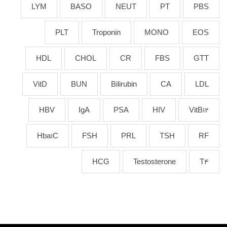
LYM
BASO
NEUT
PT
PBS
PLT
Troponin
MONO
EOS
HDL
CHOL
CR
FBS
GTT
VitD
BUN
Bilirubin
CA
LDL
HBV
IgA
PSA
HIV
VitB12
Hba1C
FSH
PRL
TSH
RF
HCG
Testosterone
T4