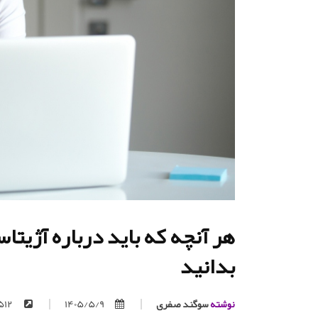
هر آنچه که باید درباره آژیتا
بدانید
نوشته
سوگند صفری
1405/5/9
https://trita.org/p/512