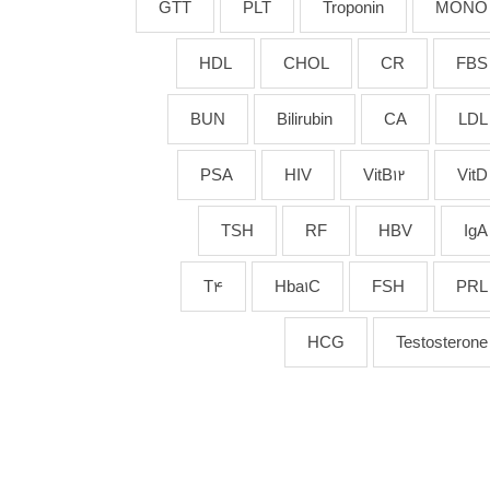
GTT
PLT
Troponin
MONO
HDL
CHOL
CR
FBS
BUN
Bilirubin
CA
LDL
PSA
HIV
VitB12
VitD
TSH
RF
HBV
IgA
T4
Hba1C
FSH
PRL
HCG
Testosterone