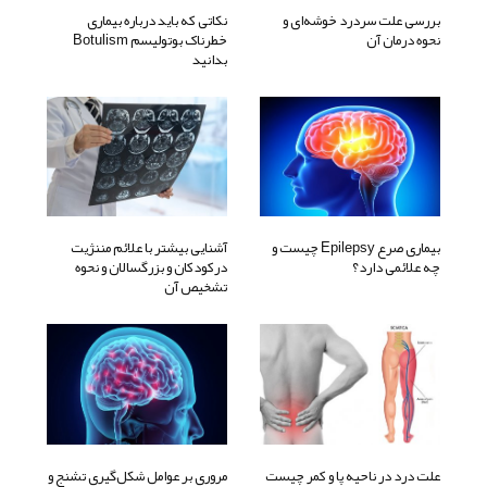
بررسی علت سردرد خوشه‌ای و
نکاتی که باید درباره بیماری
نحوه درمان آن
خطرناک بوتولیسم Botulism
بدانید
بیماری صرع Epilepsy چیست و
آشنایی بیشتر با علائم مننژیت
چه علائمی دارد؟
درکودکان و بزرگسالان و نحوه
تشخیص آن
علت درد در ناحیه پا و کمر چیست
مروری بر عوامل شکل‌گیری تشنج و