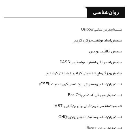
روان‌شناسی
تست استرس شغلی Osipow
سنجش ابعاد موفقیت پارکر و کازمایر
سنجش خلاقیت تورنس
سنجش افسردگی، اضطراب و استرس DASS
سنجش ویژگی‌های شخصیتی کارآفرینانه، دکتر کردنائیج
تست روان‌شناسی و سنجش عزت نفس کوپر اسمیت (CSEI)
تست هوش هیجانی-اجتماعی Bar-On
شخصیت شناسی درون‌گرایی یا برون‌گرایی MBTI
تست روان‌شناسی سلامت عمومی روان یا GHQ
تست هوش ریون Raven