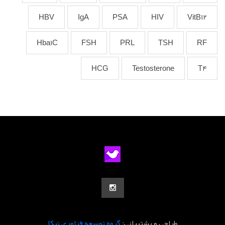
HBV
IgA
PSA
HIV
VitB12
Hba1C
FSH
PRL
TSH
RF
HCG
Testosterone
T4
طراحی و پشتیبانی:
گروه توسعه فناوری تیکا