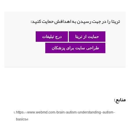
تریتا را در جهت رسیدن به اهدافش حمایت کنید:
حمایت از تریتا
درج تبلیغات
طراحی سایت برای پزشکان
منابع:
https://www.webmd.com/brain/autism/understanding-autism-
basics#1