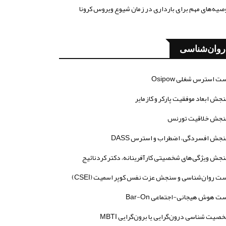
صیه‌های مهم برای بارداری در زمان شیوع ویروس کرونا
روان‌شناسی
ت استرس شغلی Osipow
جش ابعاد موفقیت پارکر و کازمایر
جش خلاقیت تورنس
جش افسردگی، اضطراب و استرس DASS
جش ویژگی‌های شخصیتی کارآفرینانه، دکتر کردنائیج
ت روان‌شناسی و سنجش عزت نفس کوپر اسمیت (CSEI)
ت هوش هیجانی-اجتماعی Bar-On
صیت شناسی درون‌گرایی یا برون‌گرایی MBTI