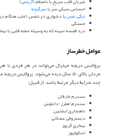
ضربان قلب سریع یا نامنظم (
آریتمی
)
احساس سبکی سر یا
سرگیجه
تنگی نفس
یا دشواری در تنفس، اغلب هنگام درا
خستگی
درد قفسه سینه که به وسیله حمله قلبی یا بیما
عوامل خطرساز
پرولاپس دریچه میترال می‌تواند در هر فردی با هر
مردان بالای 50 سال دیده می‌شود. پرولاپس 
چند شرایط دیگر مرتبط باشد، از قبیل:
سندرم مارفان
سندرم اهلرز-دانلوس
ناهنجاری ابشتین
دیستروفی عضلانی
بیماری گریوز
اسکولیوز