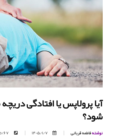
آیا پرولاپس یا افتادگی دریچه 
شود؟
نوشته
فاطمه قربانی
1405/1/7
https://trita.org/p/67