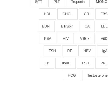
GTT
PLT
Troponin
MONO
HDL
CHOL
CR
FBS
BUN
Bilirubin
CA
LDL
PSA
HIV
VitB12
VitD
TSH
RF
HBV
IgA
T4
Hba1C
FSH
PRL
HCG
Testosterone