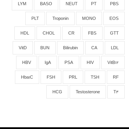
LYM
BASO
NEUT
PT
PBS
PLT
Troponin
MONO
EOS
HDL
CHOL
CR
FBS
GTT
VitD
BUN
Bilirubin
CA
LDL
HBV
IgA
PSA
HIV
VitB12
Hba1C
FSH
PRL
TSH
RF
HCG
Testosterone
T4