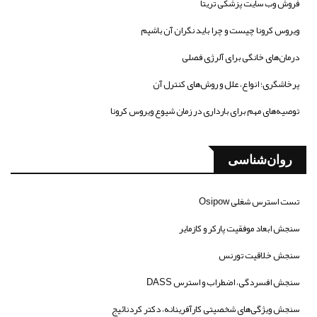
فروش وب سایت پزشکی تریتا
ویروس کرونا چیست و چرا باید نگران آن باشیم
درمان‌های خانگی برای آلرژی فصلی
پرخاشگری؛ انواع، علل و روش‌های کنترل آن
توصیه‌های مهم برای بارداری در زمان شیوع ویروس کرونا
روان‌شناسی
تست استرس شغلی Osipow
سنجش ابعاد موفقیت پارکر و کازمایر
سنجش خلاقیت تورنس
سنجش افسردگی، اضطراب و استرس DASS
سنجش ویژگی‌های شخصیتی کارآفرینانه، دکتر کردنائیج