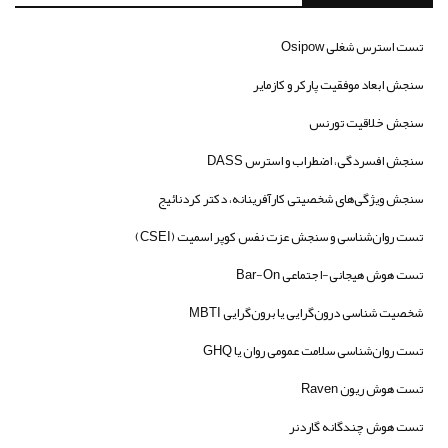
تست استرس شغلی Osipow
سنجش ابعاد موفقیت پارکر و کازمایر
سنجش خلاقیت تورنس
سنجش افسردگی، اضطراب و استرس DASS
سنجش ویژگی‌های شخصیتی کارآفرینانه، دکتر کردنائیج
تست روان‌شناسی و سنجش عزت نفس کوپر اسمیت (CSEI)
تست هوش هیجانی-اجتماعی Bar-On
شخصیت شناسی درون‌گرایی یا برون‌گرایی MBTI
تست روان‌شناسی سلامت عمومی روان یا GHQ
تست هوش ریون Raven
تست هوش چندگانه گاردنر