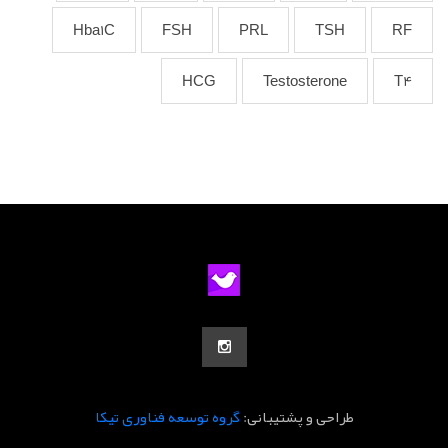
Hba1C
FSH
PRL
TSH
RF
HCG
Testosterone
T4
طراحی و پشتیبانی:
گروه توسعه فناوری تیکا