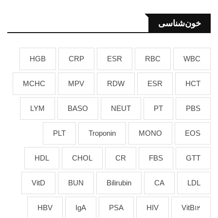
خون‌شناسی
HGB
CRP
ESR
RBC
WBC
MCHC
MPV
RDW
ESR
HCT
LYM
BASO
NEUT
PT
PBS
PLT
Troponin
MONO
EOS
HDL
CHOL
CR
FBS
GTT
VitD
BUN
Bilirubin
CA
LDL
HBV
IgA
PSA
HIV
VitB12