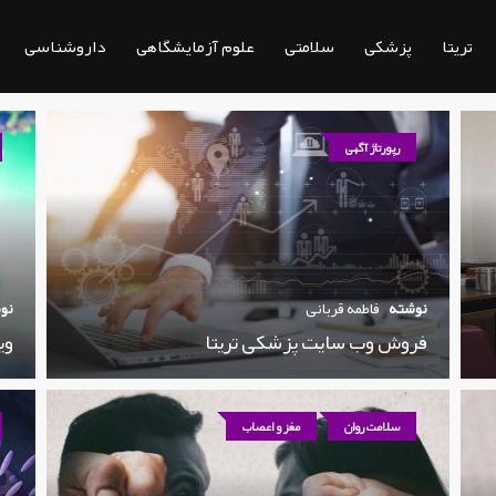
تریتا
پزشکی
سلامتی
علوم آزمایشگاهی
داروشناسی
رپورتاژ آگهی
نوشته
فاطمه قربانی
نو
فروش وب سایت پزشکی تریتا
وی
سلامت روان
مغز و اعصاب