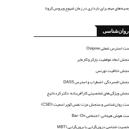
صیه‌های مهم برای بارداری در زمان شیوع ویروس کرونا
روان‌شناسی
ت استرس شغلی Osipow
جش ابعاد موفقیت پارکر و کازمایر
جش خلاقیت تورنس
جش افسردگی، اضطراب و استرس DASS
جش ویژگی‌های شخصیتی کارآفرینانه، دکتر کردنائیج
ت روان‌شناسی و سنجش عزت نفس کوپر اسمیت (CSEI)
ت هوش هیجانی-اجتماعی Bar-On
صیت شناسی درون‌گرایی یا برون‌گرایی MBTI