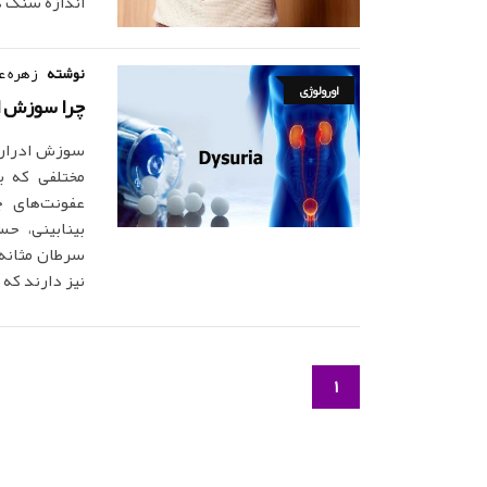
اندازه سنگ کل
نوشته
زهره ع
اورولوژی
چرا سوزش اد
سوزش ادرار، 
مختلفی که با
عفونت‌های 
بینابینی، ح
سرطان مثانه.
نیز دارند که 
1