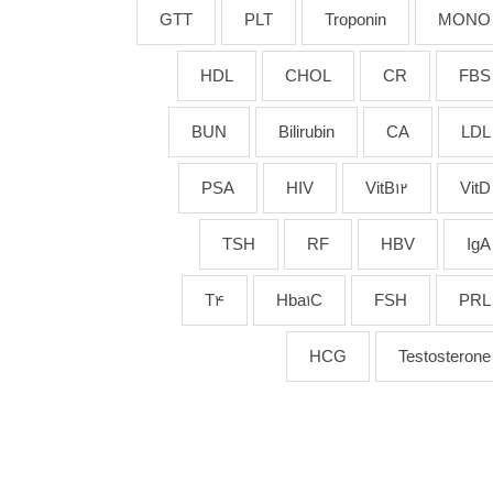
GTT
PLT
Troponin
MONO
HDL
CHOL
CR
FBS
BUN
Bilirubin
CA
LDL
PSA
HIV
VitB12
VitD
TSH
RF
HBV
IgA
T4
Hba1C
FSH
PRL
HCG
Testosterone