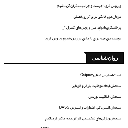
ویروس کرونا چیست و چرا باید نگران آن باشیم
درمان‌های خانگی برای آلرژی فصلی
پرخاشگری؛ انواع، علل و روش‌های کنترل آن
توصیه‌های مهم برای بارداری در زمان شیوع ویروس کرونا
روان‌شناسی
تست استرس شغلی Osipow
سنجش ابعاد موفقیت پارکر و کازمایر
سنجش خلاقیت تورنس
سنجش افسردگی، اضطراب و استرس DASS
سنجش ویژگی‌های شخصیتی کارآفرینانه، دکتر کردنائیج