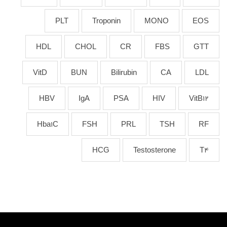
PLT
Troponin
MONO
EOS
HDL
CHOL
CR
FBS
GTT
VitD
BUN
Bilirubin
CA
LDL
HBV
IgA
PSA
HIV
VitB12
Hba1C
FSH
PRL
TSH
RF
HCG
Testosterone
T4