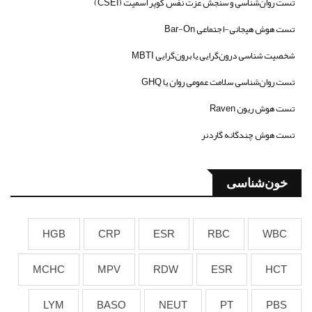
تست روان‌شناسی و سنجش عزت نفس کوپر اسمیت (CSEI)
تست هوش هیجانی-اجتماعی Bar-On
شخصیت شناسی درون‌گرایی یا برون‌گرایی MBTI
تست روان‌شناسی سلامت عمومی روان یا GHQ
تست هوش ریون Raven
تست هوش چندگانه گاردنر
خون‌شناسی
HGB
CRP
ESR
RBC
WBC
MCHC
MPV
RDW
ESR
HCT
LYM
BASO
NEUT
PT
PBS