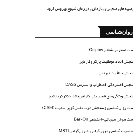
صیه‌های مهم برای بارداری در زمان شیوع ویروس کرونا
روان‌شناسی
ت استرس شغلی Osipow
جش ابعاد موفقیت پارکر و کازمایر
جش خلاقیت تورنس
جش افسردگی، اضطراب و استرس DASS
جش ویژگی‌های شخصیتی کارآفرینانه، دکتر کردنائیج
ت روان‌شناسی و سنجش عزت نفس کوپر اسمیت (CSEI)
ت هوش هیجانی-اجتماعی Bar-On
صیت شناسی درون‌گرایی یا برون‌گرایی MBTI