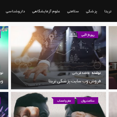
تریتا
پزشکی
سلامتی
علوم آزمایشگاهی
داروشناسی
رپورتاژ آگهی
نوشته
فاطمه قربانی
نو
فروش وب سایت پزشکی تریتا
وی
سلامت روان
مغز و اعصاب