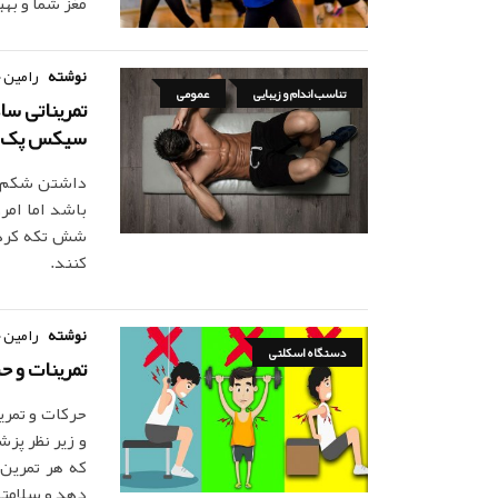
مغز شما و به
نوشته
رامین 
تناسب اندام و زیبایی
عمومی
تمریناتی س
سیکس پک
داشتن شکم صا
باشد اما امر
شش تکه کردن
کنند.
نوشته
رامین 
دستگاه اسکلتی
تمرینات و 
حرکات و تمری
و زیر نظر پز
که هر تمرین
دهد و سلامتی