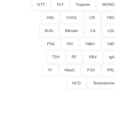
GTT
PLT
Troponin
MONO
HDL
CHOL
CR
FBS
BUN
Bilirubin
CA
LDL
PSA
HIV
VitB12
VitD
TSH
RF
HBV
IgA
T4
Hba1C
FSH
PRL
HCG
Testosterone