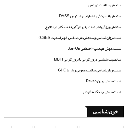
سنجش خلاقیت تورنس
سنجش افسردگی، اضطراب و استرس DASS
سنجش ویژگی‌های شخصیتی کارآفرینانه، دکتر کردنائیج
تست روان‌شناسی و سنجش عزت نفس کوپر اسمیت (CSEI)
تست هوش هیجانی-اجتماعی Bar-On
شخصیت شناسی درون‌گرایی یا برون‌گرایی MBTI
تست روان‌شناسی سلامت عمومی روان یا GHQ
تست هوش ریون Raven
تست هوش چندگانه گاردنر
خون‌شناسی