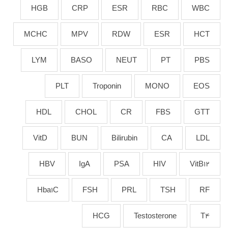
HGB
CRP
ESR
RBC
WBC
MCHC
MPV
RDW
ESR
HCT
LYM
BASO
NEUT
PT
PBS
PLT
Troponin
MONO
EOS
HDL
CHOL
CR
FBS
GTT
VitD
BUN
Bilirubin
CA
LDL
HBV
IgA
PSA
HIV
VitB12
Hba1C
FSH
PRL
TSH
RF
HCG
Testosterone
T4